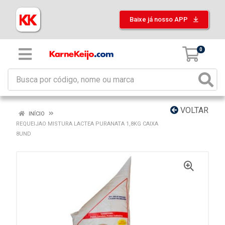
Baixe já nosso APP
0
VOLTAR
INÍCIO
REQUEIJAO MISTURA LACTEA PURANATA 1,8KG CAIXA
8UND