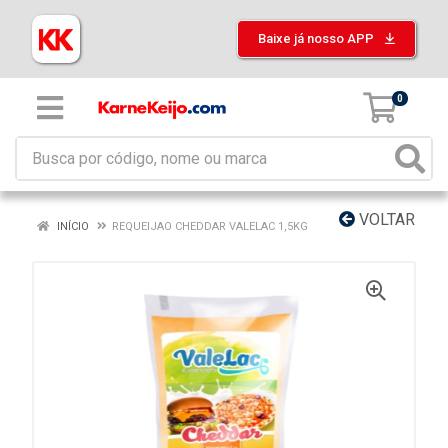
Baixe já nosso APP
0
VOLTAR
INÍCIO
REQUEIJAO CHEDDAR VALELAC 1,5KG