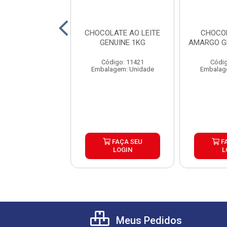
OBERTURA
CHOCOLATE AO LEITE
CHOCO
ACIONADA
GENUINE 1KG
AMARGO G
COLATE MEIO
 GENUINE 2,1KG
Código: 11421
Códig
digo: 16663
Embalagem: Unidade
Embalag
agem: Unidade
FAÇA SEU
FAÇA SEU
F
LOGIN
LOGIN
L
Meus Pedidos