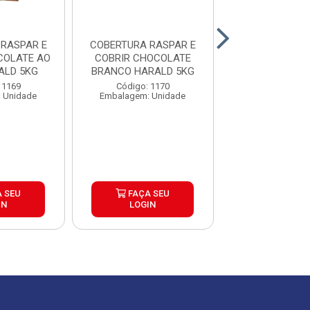
E
COBERTURA RASPAR E
COBERTU
COLATE AO
COBRIR CHOCOLATE
FRACION
ALD 5KG
BRANCO HARALD 5KG
CHOCOLATE 
AMARGO GENUIN
 1169
Código: 1170
Código: 16
 Unidade
Embalagem: Unidade
Embalagem: U
 SEU
FAÇA SEU
FAÇA S
IN
LOGIN
LOGIN