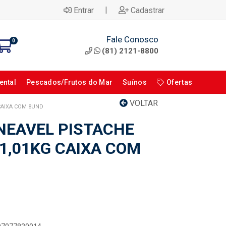
|
Entrar
Cadastrar
Fale Conosco
0
(81) 2121-8800
ental
Pescados/Frutos do Mar
Suínos
Ofertas
VOLTAR
CAIXA COM 8UND
NEAVEL PISTACHE
 1,01KG CAIXA COM