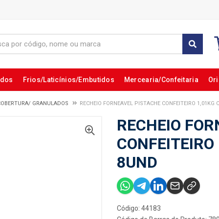
ados
Frios/Laticínios/Embutidos
Mercearia/Confeitaria
Ori
COBERTURA/ GRANULADOS
RECHEIO FORNEAVEL PISTACHE CONFEITEIRO 1,01KG 
RECHEIO FOR
CONFEITEIRO
8UND
Código: 44183