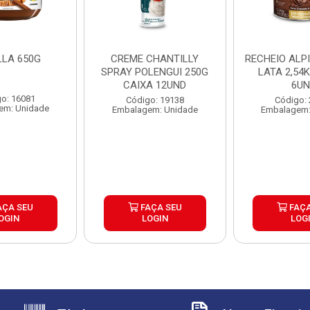
LLA 650G
CREME CHANTILLY
RECHEIO ALP
SPRAY POLENGUI 250G
LATA 2,54
CAIXA 12UND
6U
o: 16081
Código: 19138
Código:
em: Unidade
Embalagem: Unidade
Embalagem:
AÇA SEU
FAÇA SEU
FAÇA
OGIN
LOGIN
LOG