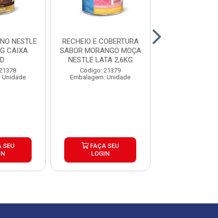
INO NESTLE
RECHEIO E COBERTURA
RECHEIO E CO
KG CAIXA
SABOR MORANGO MOÇA
CHOCOLATE
ND
NESTLE LATA 2,6KG
AMENDOIM C
NESTLE LAT
 21378
Código: 21379
Código: 21
 Unidade
Embalagem: Unidade
Embalagem: U
 SEU
FAÇA SEU
FAÇA S
IN
LOGIN
LOGIN