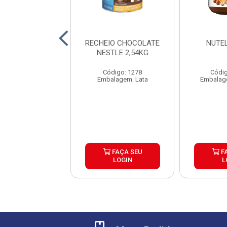
O E COBERTURA
RECHEIO CHOCOLATE
NUTE
COLATE COM
NESTLE 2,54KG
DOIM CHARGE
STLE LAT...
Código: 1278
Códig
digo: 21380
Embalagem: Lata
Embalag
agem: Unidade
FAÇA SEU
FAÇA SEU
F
LOGIN
LOGIN
L