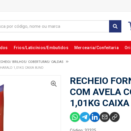
ados
Frios/Laticínios/Embutidos
Mercearia/Confeitaria
Ori
ECHEIO/ BRILHOS/ COBERTURAS/ CALDAS
HARALD 1,01KG CAIXA 8UND
RECHEIO FOR
COM AVELA C
1,01KG CAIXA
Código: 32325