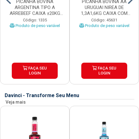
PICANHA BOVINA
PICANHA BOVINA AA
ARGENTINA TIPO A
URUGUAI NIREA DE
ARREBEEF CAIXA ±20KG
1,3A1,6KG CAIXA COM
PEÇAS 1...
±15KG
Código: 1335
Código: 45631
Produto de peso variável
Produto de peso variável
FAÇA SEU
FAÇA SEU
LOGIN
LOGIN
Davinci - Transforme Seu Menu
Veja mais