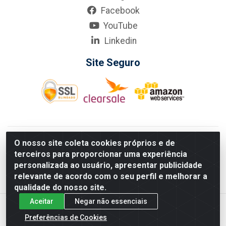
Facebook
YouTube
Linkedin
Site Seguro
KarneKeijo Logistica Integrada LTDA - Rod. Br-101 Sul, nº3700
O nosso site coleta cookies próprios e de
- Barro, Recife/PE, 50900-400 CNPJ: 24.150.377/0001-95
terceiros para proporcionar uma experiência
Estados atendidos pela KarneKeijo: PE, PB e RN.
personalizada ao usuário, apresentar publicidade
relevante de acordo com o seu perfil e melhorar a
qualidade do nosso site.
Aceitar
Negar não essenciais
Preferências de Cookies