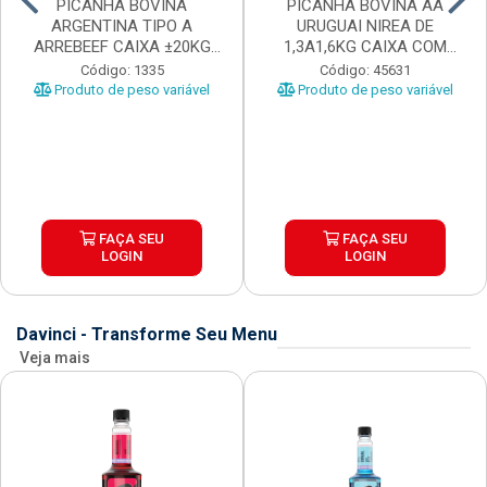
PICANHA BOVINA
PICANHA BOVINA AA
ARGENTINA TIPO A
URUGUAI NIREA DE
ARREBEEF CAIXA ±20KG
1,3A1,6KG CAIXA COM
PEÇAS 1...
±15KG
Código: 1335
Código: 45631
Produto de peso variável
Produto de peso variável
FAÇA SEU
FAÇA SEU
LOGIN
LOGIN
Davinci - Transforme Seu Menu
Veja mais