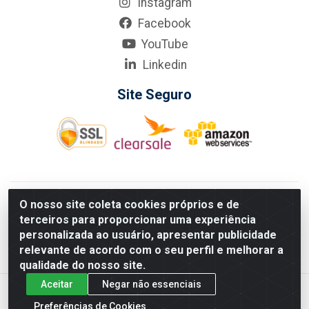
Instagram
Facebook
YouTube
Linkedin
Site Seguro
KarneKeijo Logistica Integrada LTDA - Rod. Br-101 Sul, nº3700
O nosso site coleta cookies próprios e de
- Barro, Recife/PE, 50900-400 CNPJ: 24.150.377/0001-95
terceiros para proporcionar uma experiência
Estados atendidos pela KarneKeijo: PE, PB e RN.
personalizada ao usuário, apresentar publicidade
relevante de acordo com o seu perfil e melhorar a
qualidade do nosso site.
Aceitar
Negar não essenciais
Preferências de Cookies