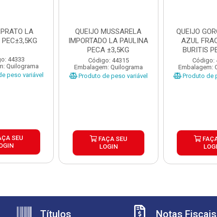
 PRATO LA
QUEIJO MUSSARELA
QUEIJO GO
 PEC±3,5KG
IMPORTADO LA PAULINA
AZUL FRA
PECA ±3,5KG
BURITIS P
CX±
o: 44333
Código: 44315
Código:
: Quilograma
Embalagem: Quilograma
Embalagem: 
e peso variável
Produto de peso variável
Produto de p
AÇA SEU
FAÇA SEU
FAÇA
OGIN
LOGIN
LOG
Títulos
Notas Fiscais