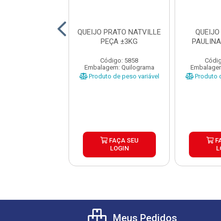
UINHO CREMOSO
QUEIJO PRATO NATVILLE
QUEIJO
X6X1,01KG
PEÇA ±3KG
PAULINA
digo: 43435
Código: 5858
Códig
agem: Unidade
Embalagem: Quilograma
Embalagem
Produto de peso variável
Produto d
FAÇA SEU
FAÇA SEU
F
LOGIN
LOGIN
L
Meus Pedidos