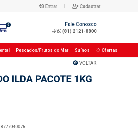
|
Entrar
Cadastrar
Fale Conosco
0
(81) 2121-8800
ental
Pescados/Frutos do Mar
Suínos
Ofertas
VOLTAR
DO ILDA PACOTE 1KG
898777040076