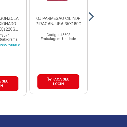
RGONZOLA
QJ PARMESAO CILINDR
POLENGUINHO 
CIONADO
PIRACANJUBA 36X180G
CX6X1,01
EÇ±220G
8K
Código: 45608
Código: 43
 43574
Embalagem: Unidade
Embalagem: U
Quilograma
eso variável
FAÇA SEU
FAÇA S
 SEU
LOGIN
LOGIN
IN