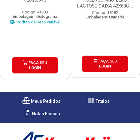
PEC±3,5KG
POLENGUINHO ZERO
LACTOSE CAIXA 42X68G 4
UN...
Código: 44333
Código: 18282
Embalagem: Quilograma
Embalagem: Unidade
Produto de peso variável
FAÇA SEU
FAÇA SEU
LOGIN
LOGIN
Meus Pedidos
Títulos
Notas Fiscais