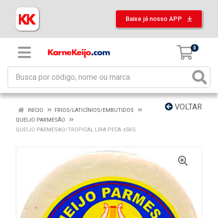
Baixe já nosso APP
0
VOLTAR
INÍCIO
FRIOS/LATICÍNIOS/EMBUTIDOS
QUEIJO PARMESÃO
QUEIJO PARMESAO/TROPICAL LIRA PECA ±5KG