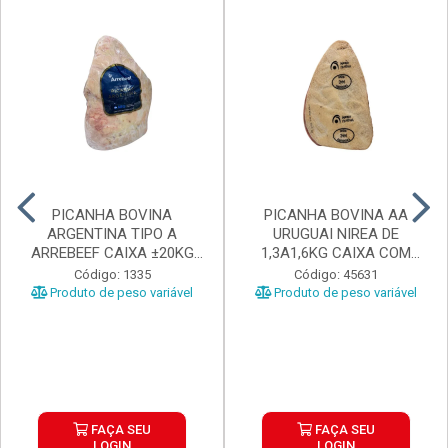
PICANHA BOVINA
PICANHA BOVINA AA
ARGENTINA TIPO A
URUGUAI NIREA DE
ARREBEEF CAIXA ±20KG
1,3A1,6KG CAIXA COM
PEÇAS 1...
±15KG
Código: 1335
Código: 45631
Produto de peso variável
Produto de peso variável
FAÇA SEU
FAÇA SEU
LOGIN
LOGIN