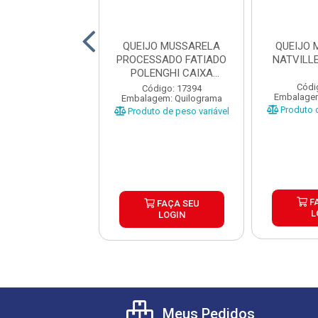
JO MUSSARELA
QUEIJO MUSSARELA
QUEIJO
HI PEÇA ±3,5KG
PROCESSADO FATIADO
NATVILL
POLENGHI CAIXA
4X2,73KG ...
digo: 35035
Códi
Código: 17394
gem: Quilograma
Embalagem
Embalagem: Quilograma
o de peso variável
Produto d
Produto de peso variável
FAÇA SEU
F
FAÇA SEU
LOGIN
L
LOGIN
Meus Pedidos