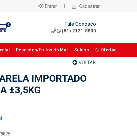
|
Entrar
Cadastrar
Fale Conosco
0
(81) 2121-8800
ental
Pescados/Frutos do Mar
Suínos
Ofertas
VOLTAR
ARELA IMPORTADO
A ±3,5KG
l
078875