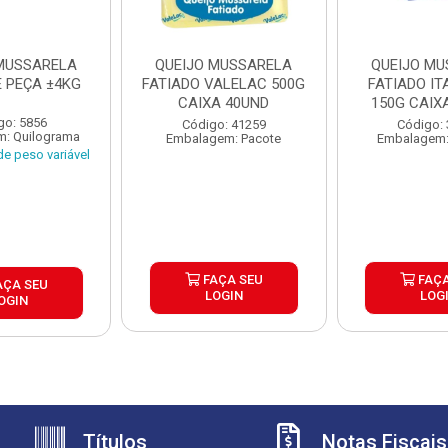
 MUSSARELA
QUEIJO MUSSARELA
QUEIJO MU
E PEÇA ±4KG
FATIADO VALELAC 500G
FATIADO I
CAIXA 40UND
150G CAIXA
go: 5856
Código: 41259
Código:
: Quilograma
Embalagem: Pacote
Embalagem:
e peso variável
FAÇA SEU
FAÇA
AÇA SEU
LOGIN
LOG
OGIN
Títulos
Notas Fiscais