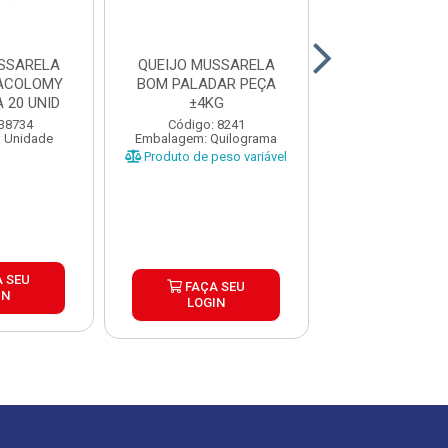
SSARELA
QUEIJO MUSSARELA
QUEIJO MUSS
TACOLOMY
BOM PALADAR PEÇA
POLENGHI PEÇA
 20 UNID
±4KG
Código: 35
 38734
Código: 8241
Embalagem: Qui
 Unidade
Embalagem: Quilograma
Produto de peso
Produto de peso variável
 SEU
FAÇA S
FAÇA SEU
IN
LOGIN
LOGIN