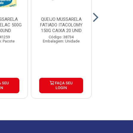
SSARELA
QUEIJO MUSSARELA
QUEIJO MUSS
ELAC 500G
FATIADO ITACOLOMY
POLENGHI PEÇA
40UND
150G CAIXA 20 UNID
Código: 35
 41259
Código: 38734
Embalagem: Qui
: Pacote
Embalagem: Unidade
Produto de peso
 SEU
FAÇA SEU
FAÇA S
IN
LOGIN
LOGIN