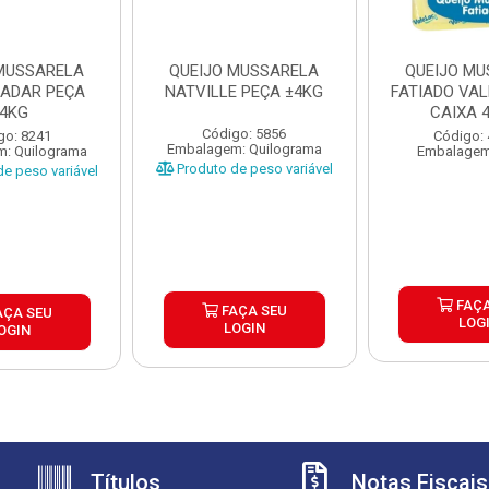
 MUSSARELA
QUEIJO MUSSARELA
QUEIJO MU
LADAR PEÇA
NATVILLE PEÇA ±4KG
FATIADO VAL
4KG
CAIXA 
Código: 5856
go: 8241
Código:
Embalagem: Quilograma
: Quilograma
Embalagem
Produto de peso variável
e peso variável
FAÇA
FAÇA SEU
AÇA SEU
LOG
LOGIN
OGIN
Títulos
Notas Fiscais