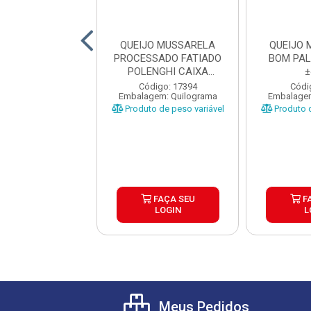
JO MUSSARELA
QUEIJO MUSSARELA
QUEIJO
HI PEÇA ±3,5KG
PROCESSADO FATIADO
BOM PA
POLENGHI CAIXA
±
4X2,73KG ...
digo: 35035
Código: 17394
Códi
gem: Quilograma
Embalagem: Quilograma
Embalagem
o de peso variável
Produto de peso variável
Produto d
FAÇA SEU
FAÇA SEU
F
LOGIN
LOGIN
L
Meus Pedidos