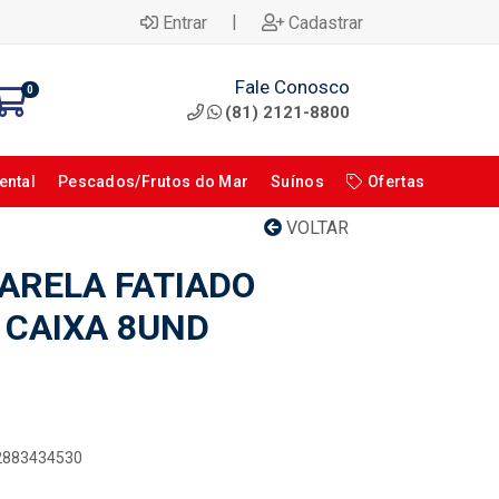
|
Entrar
Cadastrar
Fale Conosco
0
(81) 2121-8800
ental
Pescados/Frutos do Mar
Suínos
Ofertas
VOLTAR
ARELA FATIADO
 CAIXA 8UND
02883434530