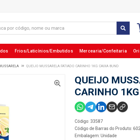
ados
Frios/Laticínios/Embutidos
Mercearia/Confeitaria
Ori
MUSSARELA
QUEIJO MUSSARELA FATIADO CARINHO 1KG CAIXA 8UND
QUEIJO MUSS
CARINHO 1KG
Código: 33587
Código de Barras do Produto: 6
Embalagem: Unidade