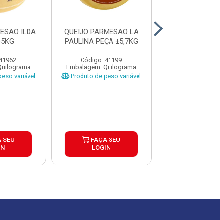
ESAO ILDA
QUEIJO PARMESAO LA
QUEIJO
±5KG
PAULINA PEÇA ±5,7KG
PARMESAO/TR
ILDA PEÇA 
 41962
Código: 41199
Código: 10
Quilograma
Embalagem: Quilograma
Embalagem: Qui
eso variável
Produto de peso variável
Produto de peso
 SEU
FAÇA SEU
FAÇA S
IN
LOGIN
LOGIN