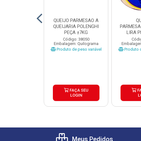
QUEIJO
QUEIJO PARMESAO A
Q
SAO/TROPICAL
QUEIJARIA POLENGHI
PARMESA
A PEÇA ±5KG
PEÇA ±7KG
LIRA 
digo: 10851
Código: 38050
Códi
gem: Quilograma
Embalagem: Quilograma
Embalagem
o de peso variável
Produto de peso variável
Produto d
FAÇA SEU
FAÇA SEU
F
LOGIN
LOGIN
L
Meus Pedidos