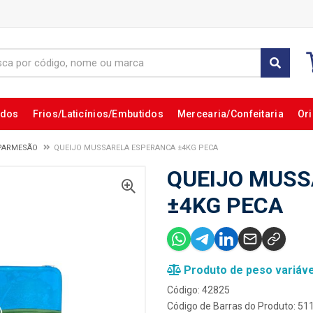
ados
Frios/Laticínios/Embutidos
Mercearia/Confeitaria
Ori
PARMESÃO
QUEIJO MUSSARELA ESPERANCA ±4KG PECA
QUEIJO MUS
±4KG PECA
Produto de peso variáve
Código: 42825
Código de Barras do Produto: 5