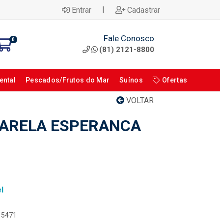
|
Entrar
Cadastrar
Fale Conosco
0
(81) 2121-8800
ental
Pescados/Frutos do Mar
Suínos
Ofertas
VOLTAR
SARELA ESPERANCA
l
115471