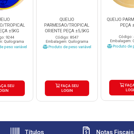
UEIJO
QUEIJO
QUEIJO PARM
O/TROPICAL
PARMESAO/TROPICAL
PEÇA 
PEÇA ±5KG
ORIENTE PEÇA ±5,5KG
Código:
go: 9244
Código: 8547
Embalagem: 
: Quilograma
Embalagem: Quilograma
Produto de p
e peso variável
Produto de peso variável
FAÇA
AÇA SEU
FAÇA SEU
LOG
OGIN
LOGIN
Títulos
Notas Fiscais