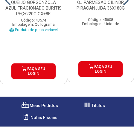
QUEIJO GORGONZOLA
QJ PARMESAO CILINDR
AZUL FRACIONADO BURITIS
PIRACANJUBA 36X180G
PEÇ±220G CX±8K
Código: 45608
Código: 43574
Embalagem: Unidade
Embalagem: Quilograma
Produto de peso variável
FAÇA SEU
FAÇA SEU
LOGIN
LOGIN
Meus Pedidos
Títulos
Notas Fiscais