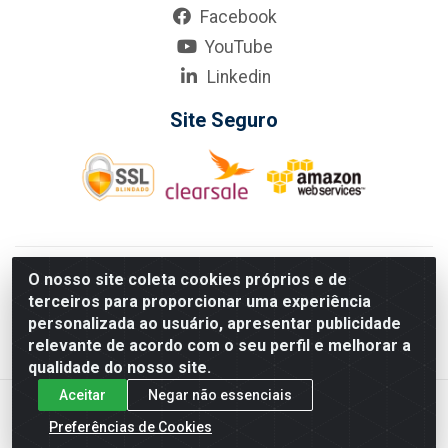
Facebook
YouTube
Linkedin
Site Seguro
KarneKeijo Logistica Integrada LTDA - Rod. Br-101 Sul, nº3700
O nosso site coleta cookies próprios e de
- Barro, Recife/PE, 50900-400 CNPJ: 24.150.377/0001-95
terceiros para proporcionar uma experiência
Estados atendidos pela KarneKeijo: PE, PB e RN.
personalizada ao usuário, apresentar publicidade
relevante de acordo com o seu perfil e melhorar a
qualidade do nosso site.
Aceitar
Negar não essenciais
Preferências de Cookies