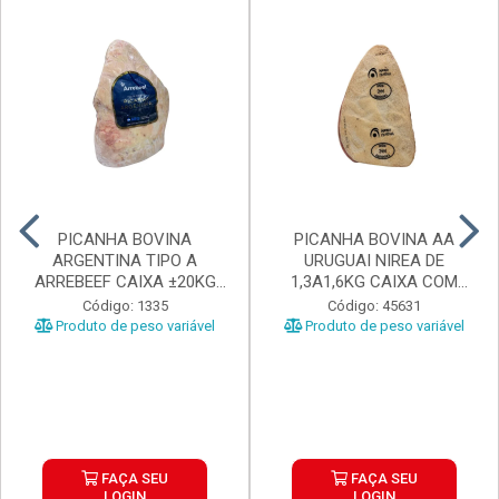
PICANHA BOVINA
PICANHA BOVINA AA
ARGENTINA TIPO A
URUGUAI NIREA DE
ARREBEEF CAIXA ±20KG
1,3A1,6KG CAIXA COM
PEÇAS 1...
±15KG
Código: 1335
Código: 45631
Produto de peso variável
Produto de peso variável
FAÇA SEU
FAÇA SEU
LOGIN
LOGIN