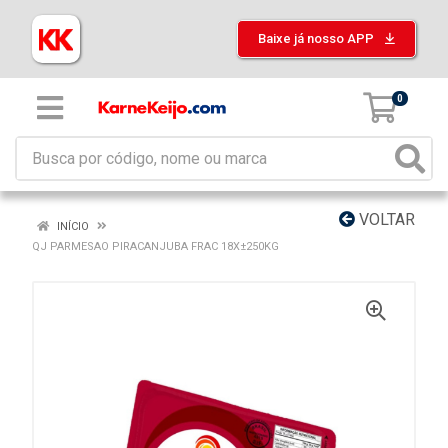
Baixe já nosso APP
0
VOLTAR
INÍCIO
QJ PARMESAO PIRACANJUBA FRAC 18X±250KG