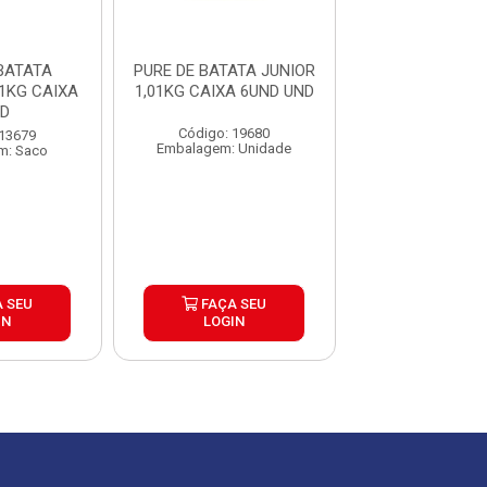
BATATA
PURE DE BATATA JUNIOR
PASTA ALHO 
1KG CAIXA
1,01KG CAIXA 6UND UND
CAIXA COM 24
ND
200G
Código: 19680
 13679
Código: 45
Embalagem: Unidade
m: Saco
Embalagem: U
 SEU
FAÇA SEU
FAÇA S
IN
LOGIN
LOGIN