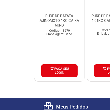
A ALHO SEARA
PURE DE BATATA
PURE DE B
 COM 24UND DE
AJINOMOTO 1KG CAIXA
1,01KG CA
200G
6UND
Códig
digo: 45654
Código: 13679
Embalag
agem: Unidade
Embalagem: Saco
FAÇA SEU
FAÇA SEU
F
LOGIN
LOGIN
L
Meus Pedidos