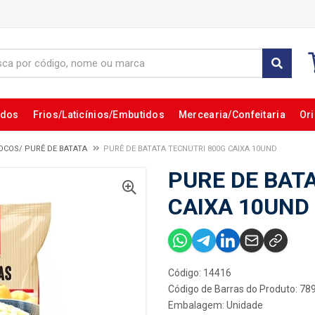
ados
Frios/Laticínios/Embutidos
Mercearia/Confeitaria
Ori
OCOS/ PURÊ DE BATATA
PURÊ DE BATATA TECNUTRI 800G CAIXA 10UND
PURE DE BAT
CAIXA 10UND
Código: 14416
Código de Barras do Produto: 7
Embalagem: Unidade