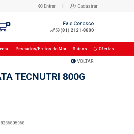
|
Entrar
Cadastrar
Fale Conosco
0
(81) 2121-8800
ental
Pescados/Frutos do Mar
Suínos
Ofertas
VOLTAR
ATA TECNUTRI 800G
898286805968