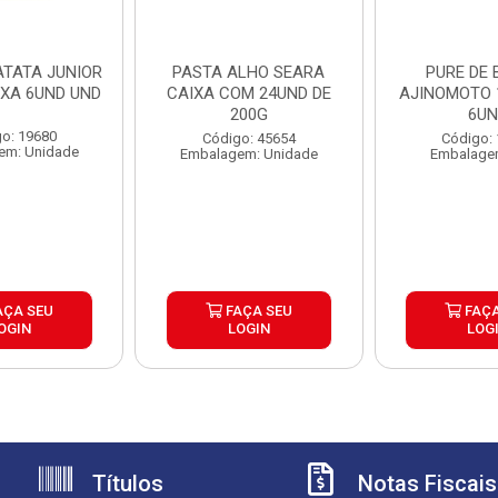
ATATA JUNIOR
PASTA ALHO SEARA
PURE DE 
IXA 6UND UND
CAIXA COM 24UND DE
AJINOMOTO 
200G
6U
o: 19680
Código: 45654
Código:
em: Unidade
Embalagem: Unidade
Embalage
AÇA SEU
FAÇA SEU
FAÇA
OGIN
LOGIN
LOG
Títulos
Notas Fiscais