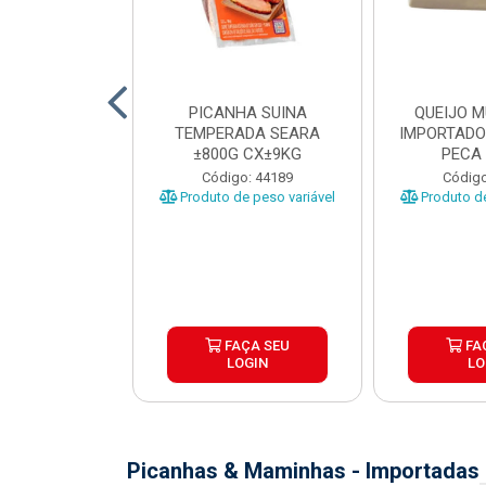
TO INDIVIDUAL
PICANHA SUINA
QUEIJO 
 ABR CX20KG
TEMPERADA SEARA
IMPORTADO
±800G CX±9KG
PECA 
o: 43922
Código: 44189
Código
Produto de peso variável
Produto de
ÇA SEU
FAÇA SEU
FA
OGIN
LOGIN
LO
Picanhas & Maminhas - Importadas