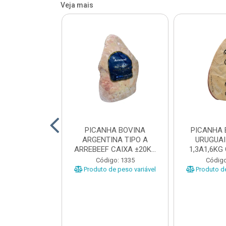
Veja mais
 BOVINA AA
PICANHA BOVINA
PICANHA 
 NIREA DE
ARGENTINA TIPO A
URUGUAI
 CAIXA COM
ARREBEEF CAIXA ±20KG
1,3A1,6KG
12KG
PEÇAS 1...
±1
o: 45629
Código: 1335
Código
e peso variável
Produto de peso variável
Produto de