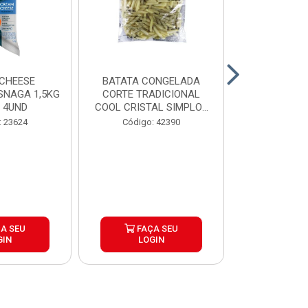
CHEESE
BATATA CONGELADA
CALABRESA
SNAGA 1,5KG
CORTE TRADICIONAL
SADIA PAC2,
 4UND
COOL CRISTAL SIMPLOT
CAIX...
Código:
: 23624
Código: 42390
A SEU
FAÇA SEU
FAÇ
GIN
LOGIN
LOG