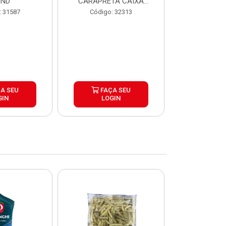
UND
CARAPRETA CAIXA
CAIXA 2
24X300G
: 31587
Código: 32313
Código:
A SEU
FAÇA SEU
FAÇ
GIN
LOGIN
LOG