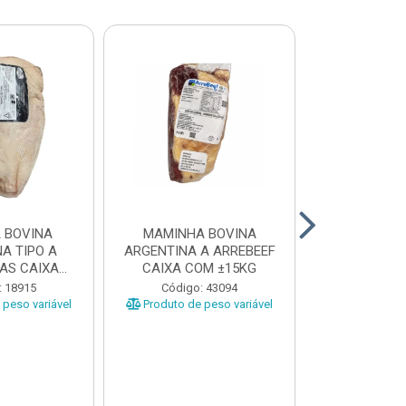
 BOVINA
MAMINHA BOVINA
PICANHA B
A TIPO A
ARGENTINA A ARREBEEF
FRIMS 0,9A1
AS CAIXA
CAIXA COM ±15KG
EÇAS ...
Código
: 18915
Código: 43094
Produto de 
peso variável
Produto de peso variável