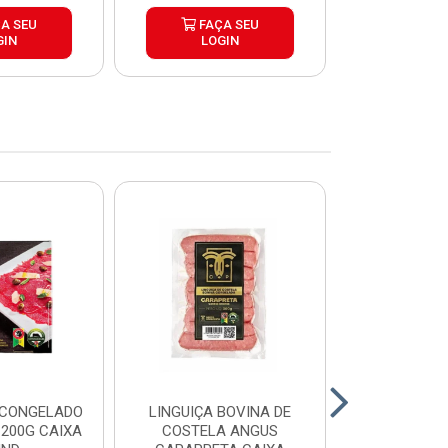
A SEU
FAÇA SEU
FAÇ
GIN
LOGIN
LOG
 CONGELADO
LINGUIÇA BOVINA DE
HAMBURGUE
200G CAIXA
COSTELA ANGUS
ANGUS CA