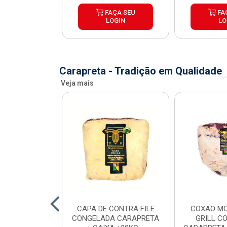
ÇA SEU
FAÇA SEU
FA
OGIN
LOGIN
LO
Carapreta - Tradição em Qualidade
Veja mais
O BOVINO
CAPA DE CONTRA FILE
COXAO MO
 PORCIONADO
CONGELADA CARAPRETA
GRILL C