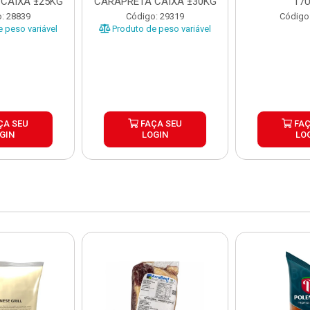
CAIXA ±25KG
CARAPRETA CAIXA ±30KG
17
: 28839
Código: 29319
Código
 peso variável
Produto de peso variável
ÇA SEU
FAÇA SEU
FAÇ
GIN
LOGIN
LO