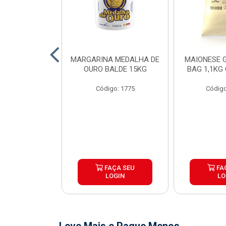
O DE FRANGO
MARGARINA MEDALHA DE
MAIONESE G
 SADIA BDJ
OURO BALDE 15KG
BAG 1,1KG
 12X1KG
Código: 1775
Código
o: 7151
ÇA SEU
FAÇA SEU
FA
OGIN
LOGIN
LO