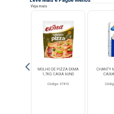
Leve Mais e Pague Menos
Veja mais
FIADO ALFAMA
MOLHO DE PIZZA EKMA
CHANTY M
XA 6 UNID
1,7KG CAIXA 6UND
CAIXA
o: 34873
Código: 37415
Códig