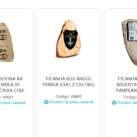
BOVINA AA
PICANHA BOV ANGUS
PICANHA
 NIREA DE
FRIMSA 0,9A1,3 CX±15KG
ARGENTIN
 CAIXA COM
PAMPEAN
5KG
±20KG P
Código: 45865
: 45631
Código
Produto de peso variável
 peso variável
Produto de 