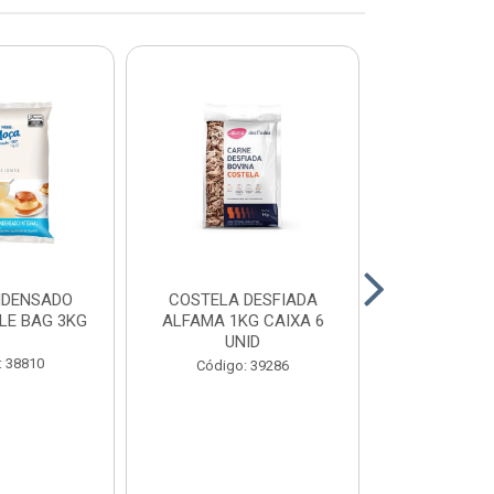
NDENSADO
COSTELA DESFIADA
RECHEIO F
LE BAG 3KG
ALFAMA 1KG CAIXA 6
CHOCOLATE
UNID
CONFEITEI
1,01
: 38810
Código: 39286
Código: