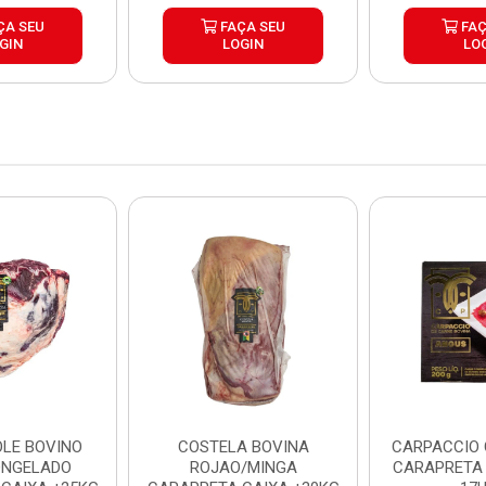
ÇA SEU
FAÇA SEU
FAÇ
GIN
LOGIN
LO
LE BOVINO
COSTELA BOVINA
CARPACCIO
ONGELADO
ROJAO/MINGA
CARAPRETA 