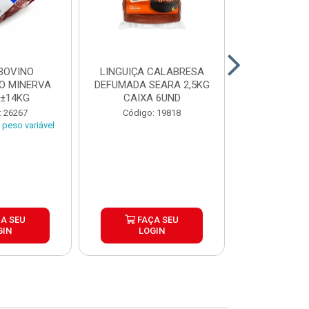
BOVINO
LINGUIÇA CALABRESA
BATATA C
O MINERVA
DEFUMADA SEARA 2,5KG
EXTRA CROC
 ±14KG
CAIXA 6UND
TRADICIO
SIMP
: 26267
Código: 19818
Código:
peso variável
A SEU
FAÇA SEU
FAÇ
GIN
LOGIN
LOG