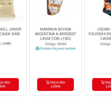
RILL JUNIOR
MAMINHA BOVINA
CREAM 
 CAIXA 5UND
ARGENTINA A ARREBEEF
POLENGHI BI
CAIXA COM ±15KG
CAIXA
: 22880
Código: 43094
Código
Produto de peso variável
ÇA SEU
FAÇA SEU
FAÇ
GIN
LOGIN
LO