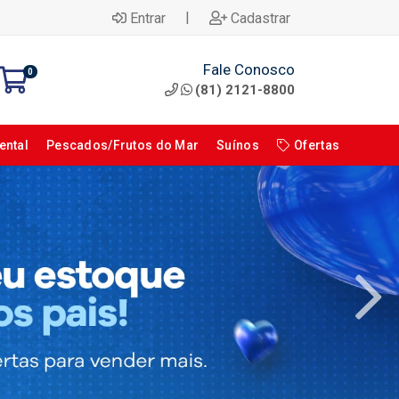
|
Entrar
Cadastrar
Fale Conosco
0
(81) 2121-8800
ental
Pescados/Frutos do Mar
Suínos
Ofertas