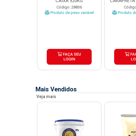
O CARAPRETA
CAIXA ±20KG
CARAPRETA 
XA...
o: 41740
Código: 28836
Código
e peso variável
Produto de peso variável
Produto de
ÇA SEU
FAÇA SEU
FA
OGIN
LOGIN
LO
Mais Vendidos
Veja mais