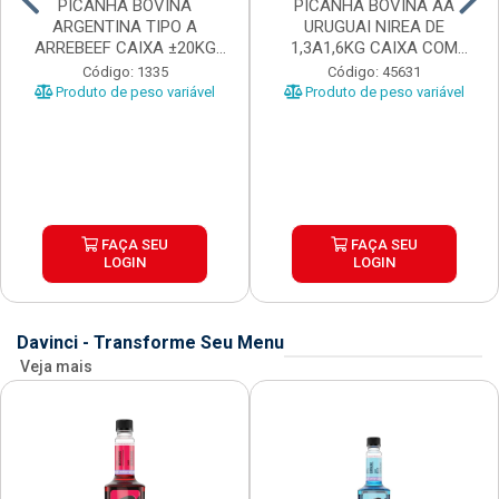
PICANHA BOVINA
PICANHA BOVINA AA
ARGENTINA TIPO A
URUGUAI NIREA DE
ARREBEEF CAIXA ±20KG
1,3A1,6KG CAIXA COM
PEÇAS 1...
±15KG
Código: 1335
Código: 45631
Produto de peso variável
Produto de peso variável
FAÇA SEU
FAÇA SEU
LOGIN
LOGIN
Davinci - Transforme Seu Menu
Veja mais