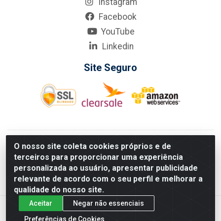
Instagram
Facebook
YouTube
Linkedin
Site Seguro
KarneKeijo Logistica Integrada LTDA - Rod. Br-101 Sul, nº3700
O nosso site coleta cookies próprios e de
- Barro, Recife/PE, 50900-400 CNPJ: 24.150.377/0001-95
terceiros para proporcionar uma experiência
Estados atendidos pela KarneKeijo: PE, PB e RN.
personalizada ao usuário, apresentar publicidade
relevante de acordo com o seu perfil e melhorar a
qualidade do nosso site.
Aceitar
Negar não essenciais
Preferências de Cookies