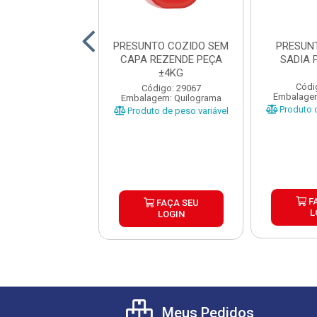
SUNTO PERU
PRESUNTO COZIDO SEM
PRESUN
IGAO ±3,5KG
CAPA REZENDE PEÇA
SADIA 
CX±6,9KG
±4KG
Códi
digo: 22543
Código: 29067
Embalagem
gem: Quilograma
Embalagem: Quilograma
Produto d
o de peso variável
Produto de peso variável
F
FAÇA SEU
FAÇA SEU
L
LOGIN
LOGIN
Meus Pedidos