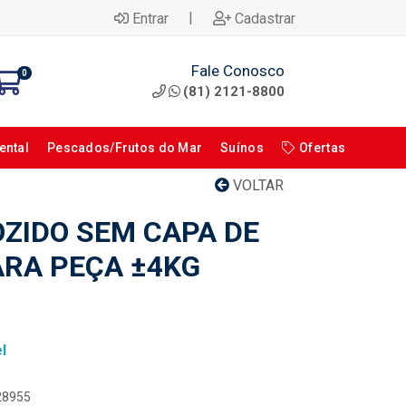
|
Entrar
Cadastrar
Fale Conosco
0
(81) 2121-8800
ental
Pescados/Frutos do Mar
Suínos
Ofertas
VOLTAR
ZIDO SEM CAPA DE
RA PEÇA ±4KG
l
028955