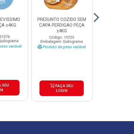
EVISSIMO
PRESUNTO COZIDO SEM
PRESUNTO 
ÇA ±4KG
CAPA PERDIGAO PEÇA
PERDIGAO ±
±4KG
CX±6,9K
 31376
Código: 15723
Código: 22
Quilograma
Embalagem: Quilograma
Embalagem: Qui
eso variável
Produto de peso variável
Produto de peso
 SEU
FAÇA SEU
FAÇA S
IN
LOGIN
LOGIN