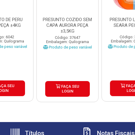
TO DE PERU
PRESUNTO COZIDO SEM
PRESUNTO L
PEÇA ±4KG
CAPA AURORA PEÇA
SEARA PE
±3,5KG
go: 6042
Código:
Código: 37647
: Quilograma
Embalagem: 
Embalagem: Quilograma
e peso variável
Produto de p
Produto de peso variável
AÇA SEU
FAÇA
FAÇA SEU
OGIN
LOG
LOGIN
Títulos
Notas Fiscais