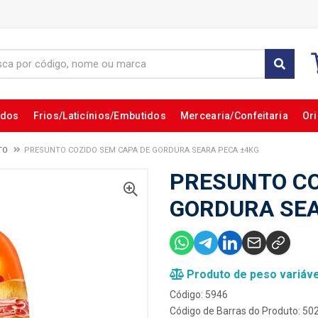
ados
Frios/Laticínios/Embutidos
Mercearia/Confeitaria
Ori
TO
PRESUNTO COZIDO SEM CAPA DE GORDURA SEARA PECA ±4KG
PRESUNTO CO
GORDURA SEA
Produto de peso variáve
Código: 5946
Código de Barras do Produto: 5