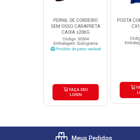
TA PESCADA
PERNIL DE CORDEIRO
POSTA CO
ELA PREMIUM
SEM OSSO CARAPRETA
CX1
AL PACOTE 1KG
CAIXA ±20KG
CX15KG
Códig
digo: 43841
Código: 30504
Embalag
lagem: Pacote
Embalagem: Quilograma
Produto de peso variável
FAÇA SEU
F
FAÇA SEU
LOGIN
L
LOGIN
Meus Pedidos