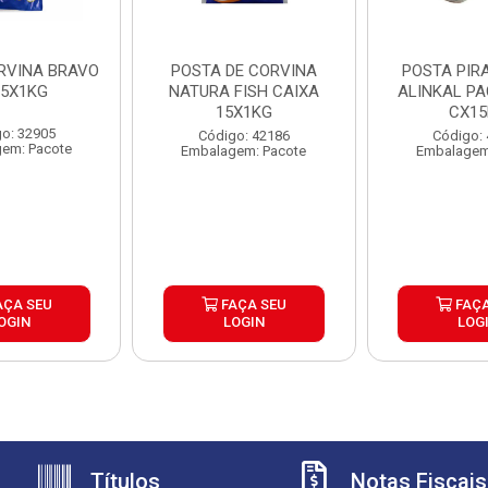
RVINA BRAVO
POSTA DE CORVINA
POSTA PIR
5X1KG
NATURA FISH CAIXA
ALINKAL PA
15X1KG
CX1
o: 32905
Código: 42186
Código:
em: Pacote
Embalagem: Pacote
Embalagem
AÇA SEU
FAÇA SEU
FAÇA
OGIN
LOGIN
LOG
Títulos
Notas Fiscais