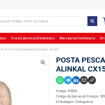
ados
Frios/Laticínios/Embutidos
Mercearia/Confeitaria
Ori
POSTA PESCADA AMARELA ALINKAL CX15KG
POSTA PESC
ALINKAL CX1
Código: 43840
Código de Barras do Produto: 7
Embalagem: Quilograma