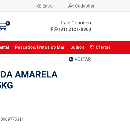
|
Entrar
Cadastrar
Fale Conosco
0
(81) 2121-8800
ental
Pescados/Frutos do Mar
Suínos
Ofertas
VOLTAR
ADA AMARELA
5KG
898969775311