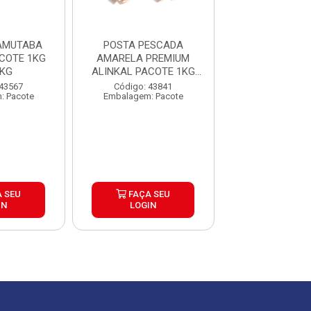
AMUTABA
POSTA PESCADA
PERNIL DE CO
COTE 1KG
AMARELA PREMIUM
SEM OSSO CAR
5KG
ALINKAL PACOTE 1KG
CAIXA ±2
CX15KG
 43567
Código: 43841
Código: 30
: Pacote
Embalagem: Pacote
Embalagem: Qui
Produto de peso
 SEU
FAÇA SEU
FAÇA S
IN
LOGIN
LOGIN