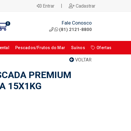
|
Entrar
Cadastrar
Fale Conosco
0
(81) 2121-8800
ental
Pescados/Frutos do Mar
Suínos
Ofertas
VOLTAR
SCADA PREMIUM
XA 15X1KG