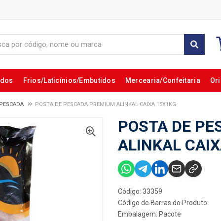
ados
Frios/Laticínios/Embutidos
Mercearia/Confeitaria
Ori
 PESCADA
POSTA DE PESCADA PREMIUM ALINKAL CAIXA 15X1KG
POSTA DE PE
ALINKAL CAI
Código: 33359
Código de Barras do Produto:
Embalagem: Pacote