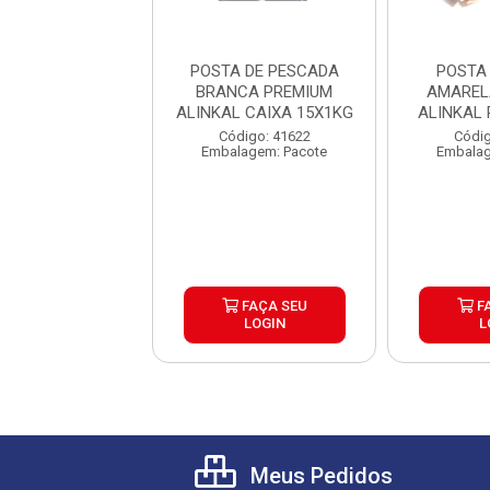
TA PESCADA
POSTA DE PESCADA
POSTA
ELA PREMIUM
BRANCA PREMIUM
AMAREL
AL PACOTE 1KG
ALINKAL CAIXA 15X1KG
ALINKAL
CX15KG
CX
digo: 43841
Código: 41622
Códig
lagem: Pacote
Embalagem: Pacote
Embalag
FAÇA SEU
FAÇA SEU
F
LOGIN
LOGIN
L
Meus Pedidos