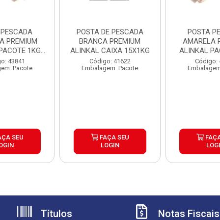
 PESCADA
POSTA DE PESCADA
POSTA P
A PREMIUM
BRANCA PREMIUM
AMARELA 
 PACOTE 1KG
ALINKAL CAIXA 15X1KG
ALINKAL PA
15KG
CX1
o: 43841
Código: 41622
Código:
em: Pacote
Embalagem: Pacote
Embalagem
AÇA SEU
FAÇA SEU
FAÇA
OGIN
LOGIN
LOG
Títulos
Notas Fiscais