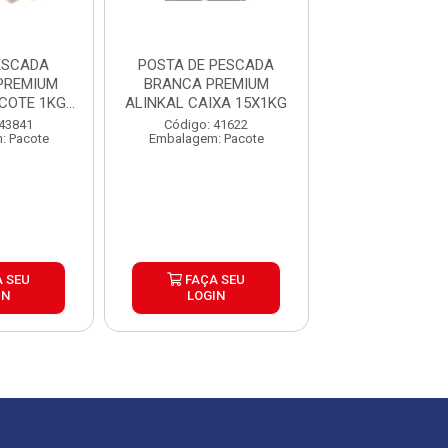
ESCADA
POSTA DE PESCADA
POSTA PES
PREMIUM
BRANCA PREMIUM
AMARELA PR
COTE 1KG
ALINKAL CAIXA 15X1KG
ALINKAL PACO
5KG
CX15K
 43841
Código: 41622
Código: 43
: Pacote
Embalagem: Pacote
Embalagem: P
 SEU
FAÇA SEU
FAÇA S
IN
LOGIN
LOGIN