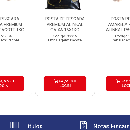
 PESCADA
POSTA DE PESCADA
POSTA P
A PREMIUM
PREMIUM ALINKAL
AMARELA 
 PACOTE 1KG
CAIXA 15X1KG
ALINKAL PA
15KG
CX1
o: 43841
Código: 33359
Código:
em: Pacote
Embalagem: Pacote
Embalagem
AÇA SEU
FAÇA SEU
FAÇA
OGIN
LOGIN
LOG
Títulos
Notas Fiscais