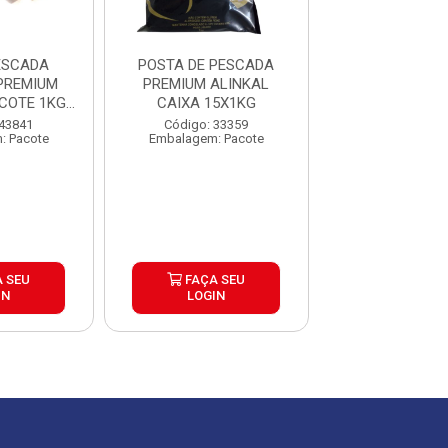
ESCADA
POSTA DE PESCADA
POSTA PES
PREMIUM
PREMIUM ALINKAL
AMARELA PR
COTE 1KG
CAIXA 15X1KG
ALINKAL PACO
5KG
CX15K
 43841
Código: 33359
Código: 43
: Pacote
Embalagem: Pacote
Embalagem: P
 SEU
FAÇA SEU
FAÇA S
IN
LOGIN
LOGIN