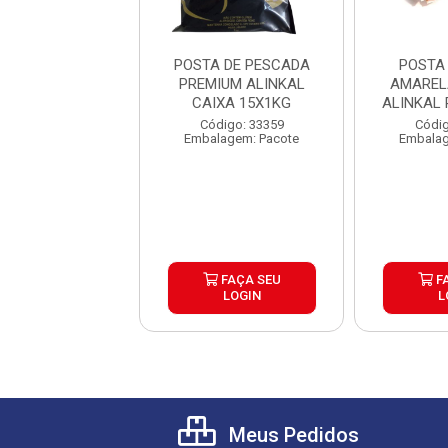
TA PESCADA
POSTA DE PESCADA
POSTA
ELA PREMIUM
PREMIUM ALINKAL
AMAREL
AL PACOTE 1KG
CAIXA 15X1KG
ALINKAL
CX15KG
CX
digo: 43841
Código: 33359
Códig
lagem: Pacote
Embalagem: Pacote
Embalag
FAÇA SEU
FAÇA SEU
F
LOGIN
LOGIN
L
Meus Pedidos