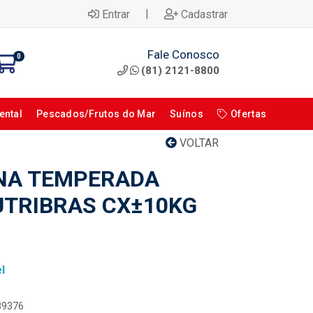
|
Entrar
Cadastrar
Fale Conosco
0
(81) 2121-8800
ental
Pescados/Frutos do Mar
Suínos
Ofertas
VOLTAR
NA TEMPERADA
TRIBRAS CX±10KG
l
089376