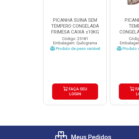
ANHA SUINA
PICANHA SUINA SEM
PICAN
LADA FRIELLA
TEMPERO CONGELADA
TEM
IXA ±15KG
FRIMESA CAIXA ±10KG
CONGELA
CAIX
digo: 38395
Código: 25181
Códig
gem: Quilograma
Embalagem: Quilograma
Embalagem
o de peso variável
Produto de peso variável
Produto d
FAÇA SEU
FAÇA SEU
F
LOGIN
LOGIN
L
Meus Pedidos