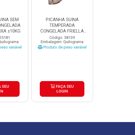
UINA SEM
PICANHA SUINA
PICANHA S
ONGELADA
TEMPERADA
CONGELADA F
IXA ±10KG
CONGELADA FRIELLA
CAIXA ±1
CAIXA ±20KG
 25181
Código: 38139
Código: 38
Quilograma
Embalagem: Quilograma
Embalagem: Qui
eso variável
Produto de peso variável
Produto de peso
 SEU
FAÇA SEU
FAÇA S
IN
LOGIN
LOGIN