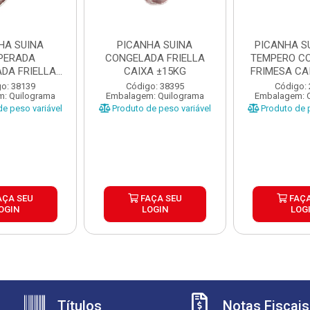
HA SUINA
PICANHA SUINA
PICANHA S
PERADA
CONGELADA FRIELLA
TEMPERO C
DA FRIELLA
CAIXA ±15KG
FRIMESA CA
A ±20KG
o: 38139
Código: 38395
Código:
: Quilograma
Embalagem: Quilograma
Embalagem: 
e peso variável
Produto de peso variável
Produto de p
AÇA SEU
FAÇA SEU
FAÇA
OGIN
LOGIN
LOG
Títulos
Notas Fiscais