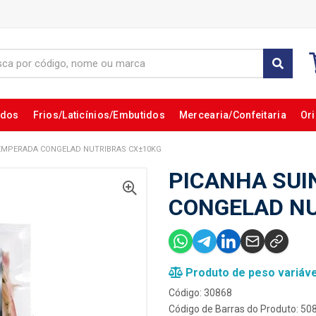
ados
Frios/Laticínios/Embutidos
Mercearia/Confeitaria
Ori
EMPERADA CONGELAD NUTRIBRAS CX±10KG
PICANHA SUI
CONGELAD NU
Produto de peso variáve
Código: 30868
Código de Barras do Produto: 5