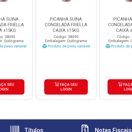
HA SUINA
PICANHA SUINA
PICANHA
DA FRIELLA
CONGELADA FRIELLA
CONGELADA
A ±15KG
CAIXA ±15KG
CAIXA 
o: 38395
Código: 38395
Código:
: Quilograma
Embalagem: Quilograma
Embalagem: 
e peso variável
Produto de peso variável
Produto de p
AÇA SEU
FAÇA SEU
FAÇA
OGIN
LOGIN
LOG
Títulos
Notas Fiscais