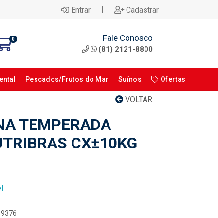
|
Entrar
Cadastrar
Fale Conosco
0
(81) 2121-8800
ental
Pescados/Frutos do Mar
Suínos
Ofertas
VOLTAR
NA TEMPERADA
TRIBRAS CX±10KG
l
089376