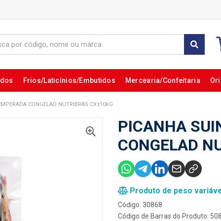
ados
Frios/Laticínios/Embutidos
Mercearia/Confeitaria
Ori
EMPERADA CONGELAD NUTRIBRAS CX±10KG
PICANHA SUI
CONGELAD NU
Produto de peso variáve
Código: 30868
Código de Barras do Produto: 5