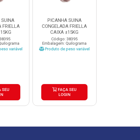
 SUINA
PICANHA SUINA
PICANHA S
 FRIELLA
CONGELADA FRIELLA
CONGELADA F
±15KG
CAIXA ±15KG
CAIXA ±1
 38395
Código: 38395
Código: 38
Quilograma
Embalagem: Quilograma
Embalagem: Qui
eso variável
Produto de peso variável
Produto de peso
 SEU
FAÇA SEU
FAÇA S
IN
LOGIN
LOGIN