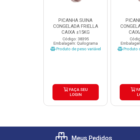
ANHA SUINA
PICANHA SUINA
PICAN
LADA FRIELLA
CONGELADA FRIELLA
CONGELA
IXA ±15KG
CAIXA ±15KG
CAIX
digo: 38395
Código: 38395
Códig
gem: Quilograma
Embalagem: Quilograma
Embalagem
o de peso variável
Produto de peso variável
Produto d
FAÇA SEU
FAÇA SEU
F
LOGIN
LOGIN
L
Meus Pedidos