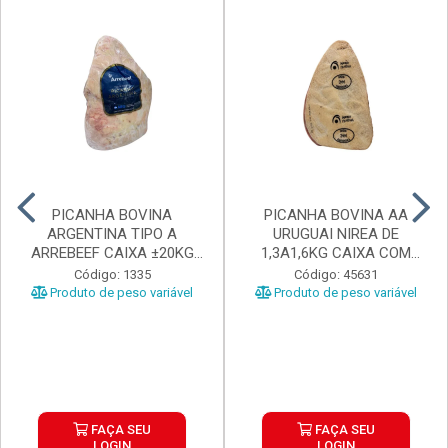
PICANHA BOVINA
PICANHA BOVINA AA
ARGENTINA TIPO A
URUGUAI NIREA DE
ARREBEEF CAIXA ±20KG
1,3A1,6KG CAIXA COM
PEÇAS 1...
±15KG
Código: 1335
Código: 45631
Produto de peso variável
Produto de peso variável
FAÇA SEU
FAÇA SEU
LOGIN
LOGIN