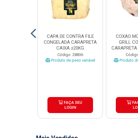
O BOVINO
CAPA DE CONTRA FILE
COXAO MO
 PORCIONADO
CONGELADA CARAPRETA
GRILL C
O CARAPRETA
CAIXA ±20KG
CARAPRETA 
XA...
o: 41740
Código: 28836
Código
e peso variável
Produto de peso variável
Produto de
ÇA SEU
FAÇA SEU
FA
OGIN
LOGIN
LO