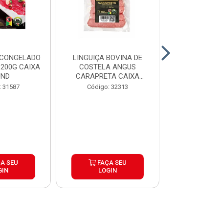
 CONGELADO
LINGUIÇA BOVINA DE
HAMBURGUE
200G CAIXA
COSTELA ANGUS
ANGUS CA
UND
CARAPRETA CAIXA
CAIXA 2
24X300G
: 31587
Código: 32313
Código:
A SEU
FAÇA SEU
FAÇ
GIN
LOGIN
LOG