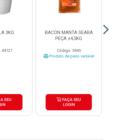
LA 3KG
BACON MANTA SEARA
BATATA C
PEÇA ±4,5KG
CORTE TRA
COOL CRIST
CAIX
: 44121
Código: 5945
Código:
Produto de peso variável
A SEU
FAÇA SEU
FAÇ
GIN
LOGIN
LOG