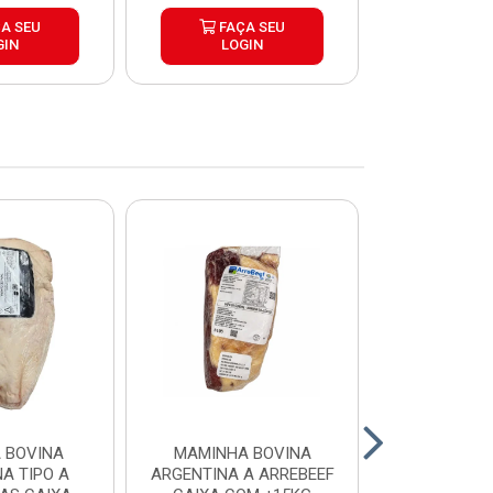
A SEU
FAÇA SEU
FAÇ
GIN
LOGIN
LOG
 BOVINA
MAMINHA BOVINA
PICANHA B
A TIPO A
ARGENTINA A ARREBEEF
FRIMS 0,9A1