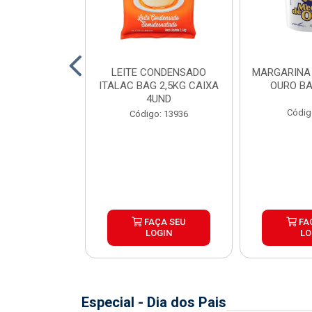
SSARELA BOM
LEITE CONDENSADO
MARGARINA
 PEÇA ±4KG
ITALAC BAG 2,5KG CAIXA
OURO BA
4UND
o: 8241
Códig
Código: 13936
e peso variável
ÇA SEU
FAÇA SEU
FA
OGIN
LOGIN
LO
Especial - Dia dos Pais