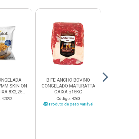
ONGELADA
BIFE ANCHO BOVINO
CONTRA FI
7MM SKIN ON
CONGELADO MATURATTA
CONGELADO 
XA 8X2,25...
CAIXA ±15KG
CAIXA 
: 42092
Código: 4263
Código
Produto de peso variável
Produto de 