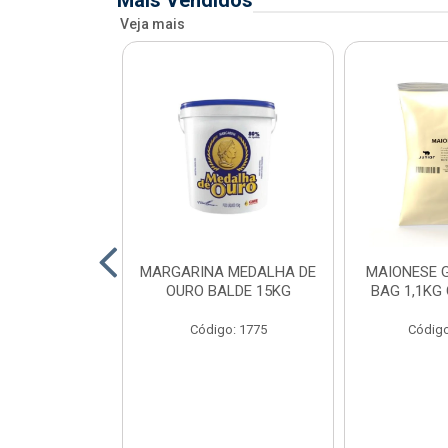
Mais Vendidos
Veja mais
O DE FRANGO
MARGARINA MEDALHA DE
MAIONESE G
 SADIA BDJ
OURO BALDE 15KG
BAG 1,1KG
 12X1KG
Código: 1775
Código
o: 7151