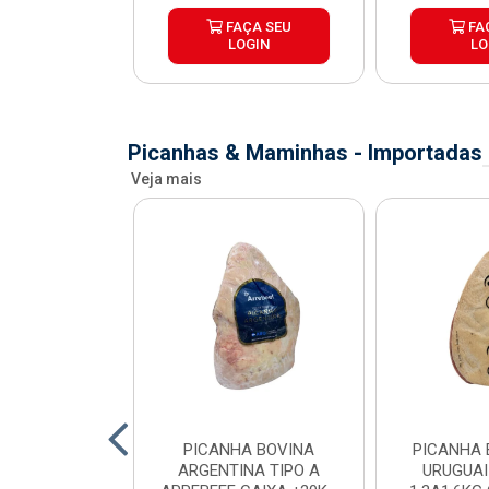
ÇA SEU
FAÇA SEU
FA
OGIN
LOGIN
LO
Picanhas & Maminhas - Importadas
Veja mais
 BOVINA AA
PICANHA BOVINA
PICANHA 
 NIREA DE
ARGENTINA TIPO A
URUGUAI