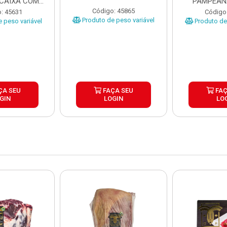
 CAIXA COM
PAMPEAN
5KG
±20KG P
Código: 45865
: 45631
Código
Produto de peso variável
 peso variável
Produto de 
ÇA SEU
FAÇA SEU
FAÇ
GIN
LOGIN
LO