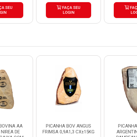
ÇA SEU
FAÇA SEU
FAÇ
GIN
LOGIN
LO
BOVINA AA
PICANHA BOV ANGUS
PICANHA
 NIREA DE
FRIMSA 0,9A1,3 CX±15KG
ARGENTIN