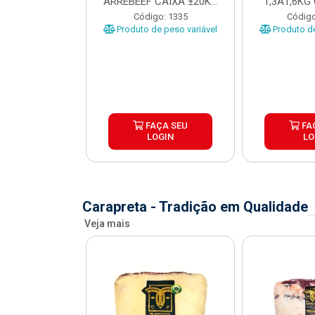
 CAIXA COM
ARREBEEF CAIXA ±20KG
1,3A1,6KG
12KG
PEÇAS 1...
±1
o: 45629
Código: 1335
Código
e peso variável
Produto de peso variável
Produto de
ÇA SEU
FAÇA SEU
FA
OGIN
LOGIN
LO
Carapreta - Tradição em Qualidade
Veja mais