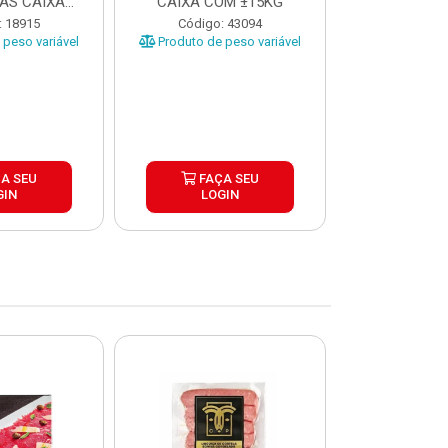
AS CAIXA
CAIXA COM ±15KG
EÇAS ...
Código
: 18915
Código: 43094
Produto de 
peso variável
Produto de peso variável
A SEU
FAÇA SEU
FAÇ
GIN
LOGIN
LOG