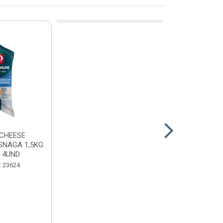
CHEESE
CALABRESA
SNAGA 1,5KG
SADIA PAC2,
 4UND
Código:
: 23624