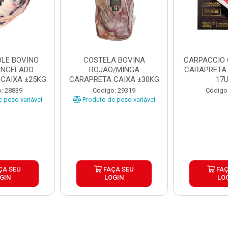
LE BOVINO
COSTELA BOVINA
CARPACCIO
ONGELADO
ROJAO/MINGA
CARAPRETA 
CAIXA ±25KG
CARAPRETA CAIXA ±30KG
17
: 28839
Código: 29319
Código
 peso variável
Produto de peso variável
ÇA SEU
FAÇA SEU
FAÇ
GIN
LOGIN
LO