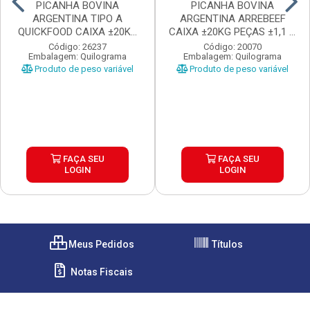
PICANHA BOVINA
PICANHA BOVINA
ARGENTINA TIPO A
ARGENTINA ARREBEEF
QUICKFOOD CAIXA ±20KG
CAIXA ±20KG PEÇAS ±1,1 A
PEÇAS ...
1...
Código: 26237
Código: 20070
Embalagem: Quilograma
Embalagem: Quilograma
Produto de peso variável
Produto de peso variável
FAÇA SEU
FAÇA SEU
LOGIN
LOGIN
Meus Pedidos
Títulos
Notas Fiscais