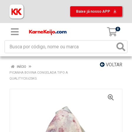
Baixe já nosso APP
0
VOLTAR
INÍCIO
PICANHA BOVINA CONGELADA TIPO A
QUALITYCX±25KG