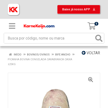
Baixe já nosso APP
0
VOLTAR
INÍCIO
BOVINOS/OVINOS
BIFE ANCHO
PICANHA BOVINA CONGELADA CARABRANCA CAIXA
±25KG