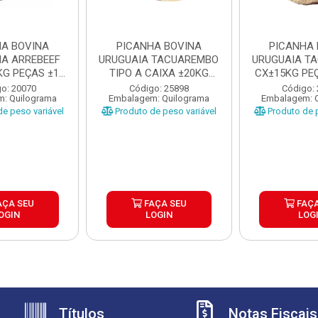
HA BOVINA
PICANHA BOVINA
PICANHA 
NA ARREBEEF
URUGUAIA TACUAREMBO
URUGUAIA T
KG PEÇAS ±1,1
TIPO A CAIXA ±20KG
CX±15KG PEÇ
 1...
PEÇAS ...
U
o: 20070
Código: 25898
Código:
: Quilograma
Embalagem: Quilograma
Embalagem: 
e peso variável
Produto de peso variável
Produto de p
AÇA SEU
FAÇA SEU
FAÇA
OGIN
LOGIN
LOG
Títulos
Notas Fiscais