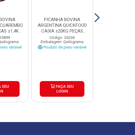
BOVINA
PICANHA BOVINA
PICANHA BO
ACUAREMBO
ARGENTINA QUICKFOOD
ARGENTINA T
AS ±1,4KG
CAIXA ±20KG PEÇAS
ARREBEEF CAIX
P
1,5KG U...
PEÇAS 1..
 25899
Código: 26236
Código: 13
Quilograma
Embalagem: Quilograma
Embalagem: Qui
eso variável
Produto de peso variável
Produto de peso
 SEU
FAÇA SEU
FAÇA S
IN
LOGIN
LOGIN