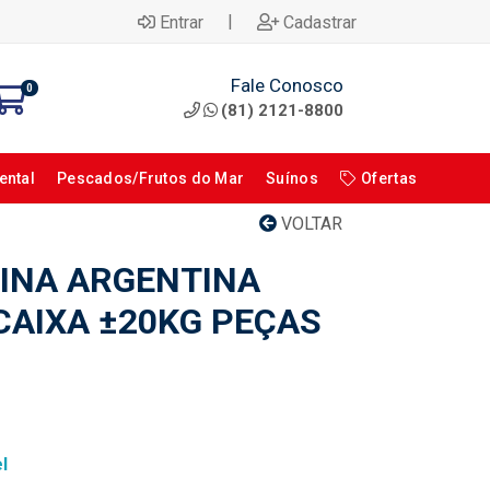
|
Entrar
Cadastrar
Fale Conosco
0
(81) 2121-8800
ental
Pescados/Frutos do Mar
Suínos
Ofertas
VOLTAR
INA ARGENTINA
CAIXA ±20KG PEÇAS
l