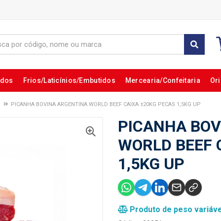
ados
Frios/Laticínios/Embutidos
Mercearia/Confeitaria
Ori
PICANHA BOVINA ARGENTINA WORLD BEEF CAIXA ±20KG PECAS 1,5KG UP
PICANHA BOV
WORLD BEEF 
1,5KG UP
Produto de peso variáve