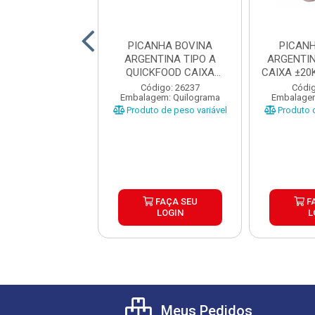
ANHA BOVINA
PICANHA BOVINA
PICAN
NTINA TIPO A
ARGENTINA TIPO A
ARGENTI
EF CAIXA ±20KG
QUICKFOOD CAIXA
CAIXA ±20
EÇAS 1...
±20KG PEÇAS ...
A
ódigo: 1335
Código: 26237
Códig
gem: Quilograma
Embalagem: Quilograma
Embalagem
o de peso variável
Produto de peso variável
Produto d
FAÇA SEU
FAÇA SEU
F
LOGIN
LOGIN
L
Meus Pedidos