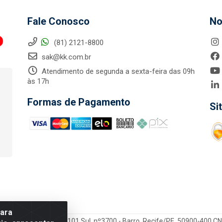
Fale Conosco
No
(81) 2121-8800
sak@kk.com.br
Atendimento de segunda a sexta-feira das 09h
às 17h
Formas de Pagamento
Si
para
tegrada LTDA - Rod. Br-101 Sul, nº3700 - Barro, Recife/PE, 50900-400 