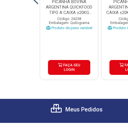
ANHA BOVINA
PICANHA BOVINA
PICAN
NTINA TIPO A
ARGENTINA QUICKFOOD
ARGENTI
EF CAIXA ±20KG
TIPO A CAIXA ±20KG
CAIXA ±20
EÇAS 1...
PEÇAS ...
A
ódigo: 1335
Código: 26238
Códig
gem: Quilograma
Embalagem: Quilograma
Embalagem
o de peso variável
Produto de peso variável
Produto d
FAÇA SEU
FAÇA SEU
F
LOGIN
LOGIN
L
Meus Pedidos