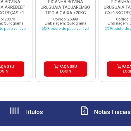
HA BOVINA
PICANHA BOVINA
PICANHA 
NA ARREBEEF
URUGUAIA TACUAREMBO
URUGUAIA T
KG PEÇAS ±1,1
TIPO A CAIXA ±20KG
CX±15KG PEÇ
 1...
PEÇAS ...
U
o: 20070
Código: 25898
Código:
: Quilograma
Embalagem: Quilograma
Embalagem: 
e peso variável
Produto de peso variável
Produto de p
AÇA SEU
FAÇA SEU
FAÇA
OGIN
LOGIN
LOG
Títulos
Notas Fiscais