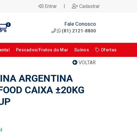
|
Entrar
Cadastrar
Fale Conosco
0
(81) 2121-8800
ental
Pescados/Frutos do Mar
Suínos
Ofertas
VOLTAR
INA ARGENTINA
FOOD CAIXA ±20KG
 UP
l