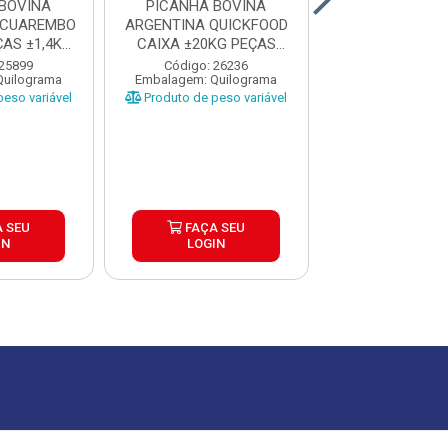
BOVINA
PICANHA BOVINA
PICANHA BO
ACUAREMBO
ARGENTINA QUICKFOOD
ARGENTINA T
AS ±1,4KG
CAIXA ±20KG PEÇAS
ARREBEEF CAIX
P
1,5KG U...
PEÇAS 1..
 25899
Código: 26236
Código: 13
Quilograma
Embalagem: Quilograma
Embalagem: Qui
eso variável
Produto de peso variável
Produto de peso
 SEU
FAÇA SEU
FAÇA S
IN
LOGIN
LOGIN