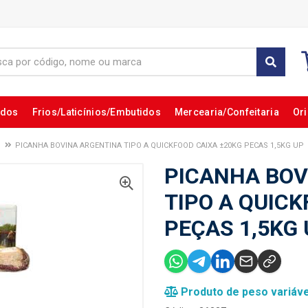
ados
Frios/Laticínios/Embutidos
Mercearia/Confeitaria
Ori
PICANHA BOVINA ARGENTINA TIPO A QUICKFOOD CAIXA ±20KG PECAS 1,5KG UP
PICANHA BOV
TIPO A QUICK
PEÇAS 1,5KG
Produto de peso variáve