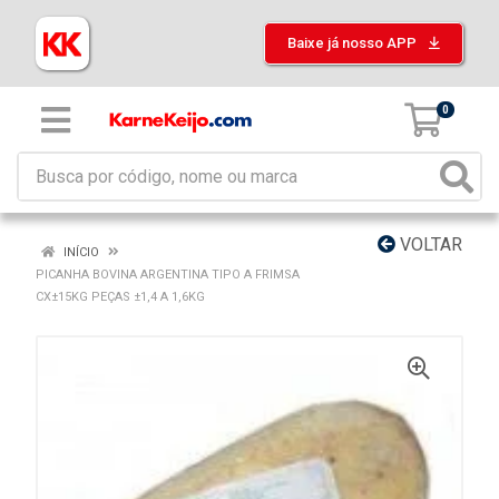
Baixe já nosso APP
0
VOLTAR
INÍCIO
PICANHA BOVINA ARGENTINA TIPO A FRIMSA
CX±15KG PEÇAS ±1,4 A 1,6KG