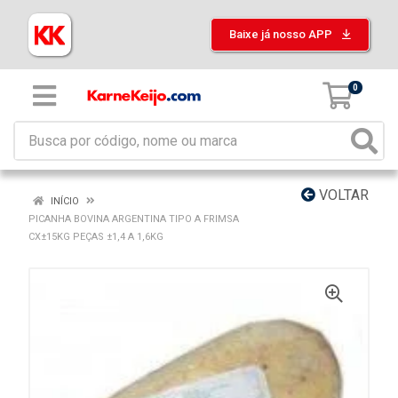
Baixe já nosso APP
0
VOLTAR
INÍCIO
PICANHA BOVINA ARGENTINA TIPO A FRIMSA
CX±15KG PEÇAS ±1,4 A 1,6KG