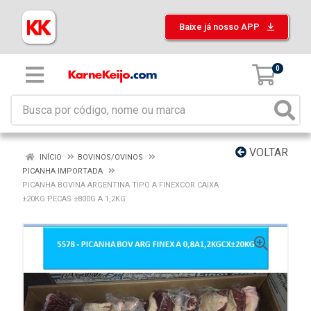
Baixe já nosso APP
0
VOLTAR
INÍCIO
BOVINOS/OVINOS
PICANHA IMPORTADA
PICANHA BOVINA ARGENTINA TIPO A FINEXCOR CAIXA
±20KG PECAS ±800G A 1,2KG