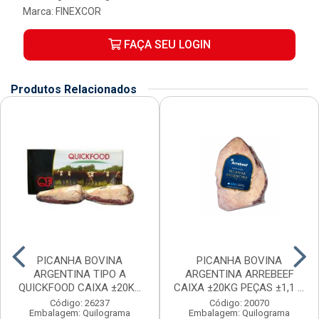
Marca:
FINEXCOR
FAÇA SEU LOGIN
Produtos Relacionados
PICANHA BOVINA
PICANHA BOVINA
ARGENTINA TIPO A
ARGENTINA ARREBEEF
QUICKFOOD CAIXA ±20KG
CAIXA ±20KG PEÇAS ±1,1 A
PEÇAS ...
1...
Código: 26237
Código: 20070
Embalagem: Quilograma
Embalagem: Quilograma