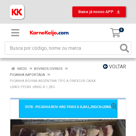
Baixe já nosso APP
0
VOLTAR
INÍCIO
BOVINOS/OVINOS
PICANHA IMPORTADA
PICANHA BOVINA ARGENTINA TIPO A FINEXCOR CAIXA
±20KG PECAS ±800G A 1,2KG