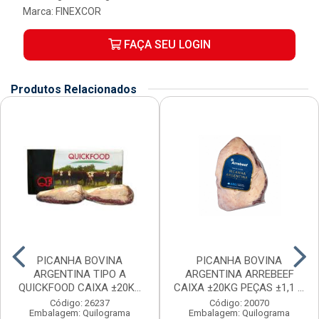
Marca:
FINEXCOR
FAÇA SEU LOGIN
Produtos Relacionados
PICANHA BOVINA
PICANHA BOVINA
ARGENTINA TIPO A
ARGENTINA ARREBEEF
QUICKFOOD CAIXA ±20KG
CAIXA ±20KG PEÇAS ±1,1 A
PEÇAS ...
1...
Código: 26237
Código: 20070
Embalagem: Quilograma
Embalagem: Quilograma