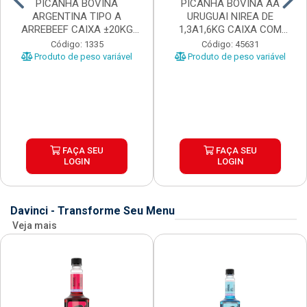
PICANHA BOVINA
PICANHA BOVINA AA
ARGENTINA TIPO A
URUGUAI NIREA DE
ARREBEEF CAIXA ±20KG
1,3A1,6KG CAIXA COM
PEÇAS 1...
±15KG
Código: 1335
Código: 45631
Produto de peso variável
Produto de peso variável
FAÇA SEU
FAÇA SEU
LOGIN
LOGIN
Davinci - Transforme Seu Menu
Veja mais