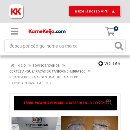
Baixe já nosso APP
0
VOLTAR
INÍCIO
BOVINOS/OVINOS
CORTES ANGUS/ RAÇAS BRITÂNICAS/CHURRASCO
PICANHA BOVINA ARGENTINA TIPO A ALBERDI
CX±20KG PECAS ±1 A 1,3KG