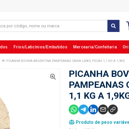
ados
Frios/Laticínios/Embutidos
Mercearia/Confeitaria
Ori
PICANHA BOVINA ARGENTINA PAMPEANAS CAIXA ±20KG PECAS 1,1 KG A 1,9KG
PICANHA BOV
PAMPEANAS C
1,1 KG A 1,9K
Produto de peso variáve