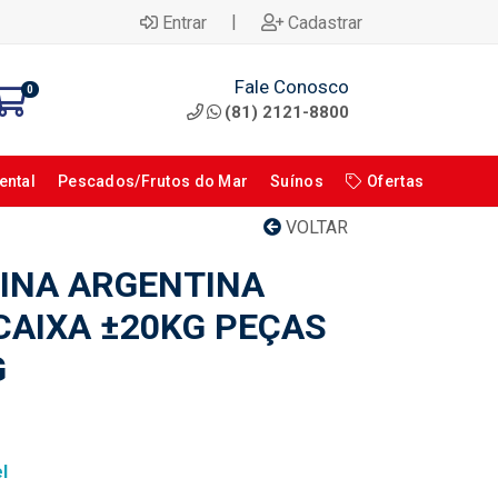
|
Entrar
Cadastrar
Fale Conosco
0
(81) 2121-8800
ental
Pescados/Frutos do Mar
Suínos
Ofertas
VOLTAR
INA ARGENTINA
AIXA ±20KG PEÇAS
G
l