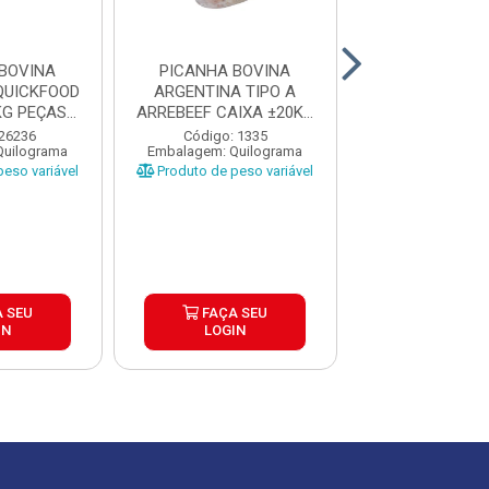
BOVINA
PICANHA BOVINA
PICANHA BO
QUICKFOOD
ARGENTINA TIPO A
ARGENTINA T
KG PEÇAS
ARREBEEF CAIXA ±20KG
QUICKFOOD 
U...
PEÇAS 1...
±20KG PEÇAS
 26236
Código: 1335
Código: 26
Quilograma
Embalagem: Quilograma
Embalagem: Qui
eso variável
Produto de peso variável
Produto de peso
 SEU
FAÇA SEU
FAÇA S
IN
LOGIN
LOGIN