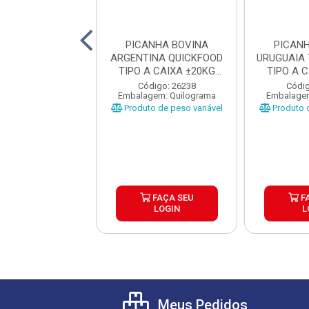
ANHA BOVINA
PICANHA BOVINA
PICAN
NTINA TIPO A
ARGENTINA QUICKFOOD
URUGUAIA
KFOOD CAIXA
TIPO A CAIXA ±20KG
TIPO A 
KG PEÇAS ...
PEÇAS ...
PEÇ
digo: 26237
Código: 26238
Códig
gem: Quilograma
Embalagem: Quilograma
Embalagem
o de peso variável
Produto de peso variável
Produto d
FAÇA SEU
FAÇA SEU
F
LOGIN
LOGIN
L
Meus Pedidos