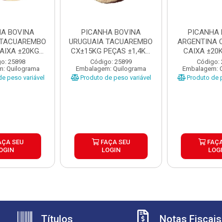
HA BOVINA
PICANHA BOVINA
PICANHA 
 TACUAREMBO
URUGUAIA TACUAREMBO
ARGENTINA 
CAIXA ±20KG
CX±15KG PEÇAS ±1,4KG
CAIXA ±20
AS ...
UP
1,5KG 
o: 25898
Código: 25899
Código:
: Quilograma
Embalagem: Quilograma
Embalagem: 
e peso variável
Produto de peso variável
Produto de p
AÇA SEU
FAÇA SEU
FAÇA
OGIN
LOGIN
LOG
Títulos
Notas Fiscais