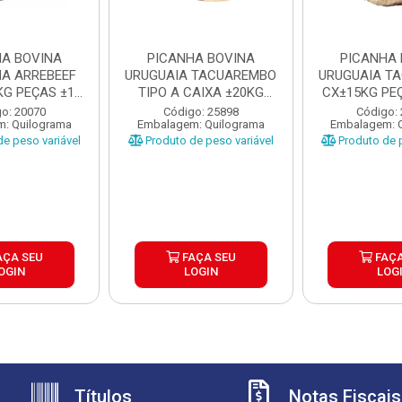
HA BOVINA
PICANHA BOVINA
PICANHA 
NA ARREBEEF
URUGUAIA TACUAREMBO
URUGUAIA T
KG PEÇAS ±1,1
TIPO A CAIXA ±20KG
CX±15KG PEÇ
 1...
PEÇAS ...
U
o: 20070
Código: 25898
Código:
: Quilograma
Embalagem: Quilograma
Embalagem: 
e peso variável
Produto de peso variável
Produto de p
AÇA SEU
FAÇA SEU
FAÇA
OGIN
LOGIN
LOG
Títulos
Notas Fiscais