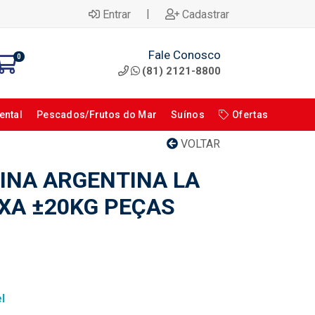
|
Entrar
Cadastrar
Fale Conosco
0
(81) 2121-8800
ental
Pescados/Frutos do Mar
Suínos
Ofertas
VOLTAR
INA ARGENTINA LA
XA ±20KG PEÇAS
l