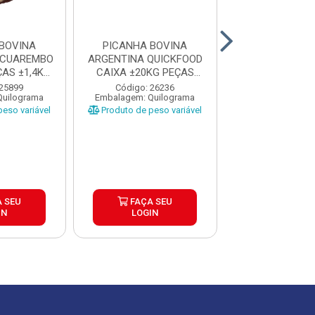
BOVINA
PICANHA BOVINA
PICANHA BO
ACUAREMBO
ARGENTINA QUICKFOOD
ARGENTINA T
AS ±1,4KG
CAIXA ±20KG PEÇAS
ARREBEEF CAIX
P
1,5KG U...
PEÇAS 1..
 25899
Código: 26236
Código: 13
Quilograma
Embalagem: Quilograma
Embalagem: Qui
eso variável
Produto de peso variável
Produto de peso
 SEU
FAÇA SEU
FAÇA S
IN
LOGIN
LOGIN