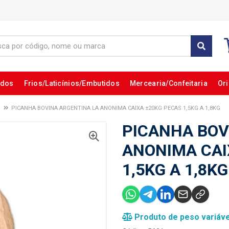
ados
Frios/Laticínios/Embutidos
Mercearia/Confeitaria
Ori
PICANHA BOVINA ARGENTINA LA ANONIMA CAIXA ±20KG PECAS 1,5KG A 1,8KG
PICANHA BOV
ANONIMA CAI
1,5KG A 1,8KG
Produto de peso variáve