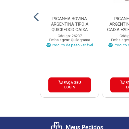
ANHA BOVINA
PICANHA BOVINA
PICAN
NTINA TIPO A
ARGENTINA TIPO A
ARGENTI
EF CAIXA ±20KG
QUICKFOOD CAIXA
CAIXA ±20
EÇAS 1...
±20KG PEÇAS ...
A
ódigo: 1335
Código: 26237
Códig
gem: Quilograma
Embalagem: Quilograma
Embalagem
o de peso variável
Produto de peso variável
Produto d
FAÇA SEU
FAÇA SEU
F
LOGIN
LOGIN
L
Meus Pedidos