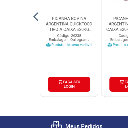
ANHA BOVINA
PICANHA BOVINA
PICAN
NTINA TIPO A
ARGENTINA QUICKFOOD
ARGENTI
EF CAIXA ±20KG
TIPO A CAIXA ±20KG
CAIXA ±20
EÇAS 1...
PEÇAS ...
A
ódigo: 1335
Código: 26238
Códig
gem: Quilograma
Embalagem: Quilograma
Embalagem
o de peso variável
Produto de peso variável
Produto d
FAÇA SEU
FAÇA SEU
F
LOGIN
LOGIN
L
Meus Pedidos