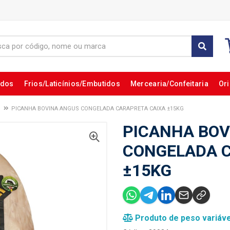
ados
Frios/Laticínios/Embutidos
Mercearia/Confeitaria
Ori
PICANHA BOVINA ANGUS CONGELADA CARAPRETA CAIXA ±15KG
PICANHA BOV
CONGELADA C
±15KG
Produto de peso variáve