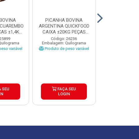
BOVINA
PICANHA BOVINA
PICANHA BO
ACUAREMBO
ARGENTINA QUICKFOOD
ARGENTINA T
AS ±1,4KG
CAIXA ±20KG PEÇAS
ARREBEEF CAIX
P
1,5KG U...
PEÇAS 1..
 25899
Código: 26236
Código: 13
Quilograma
Embalagem: Quilograma
Embalagem: Qui
eso variável
Produto de peso variável
Produto de peso
 SEU
FAÇA SEU
FAÇA S
IN
LOGIN
LOGIN