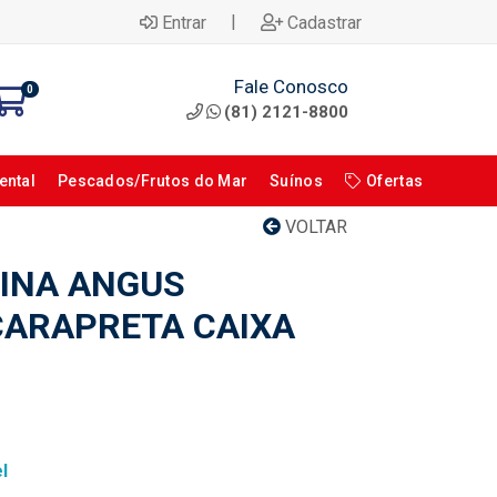
|
Entrar
Cadastrar
Fale Conosco
0
(81) 2121-8800
ental
Pescados/Frutos do Mar
Suínos
Ofertas
VOLTAR
INA ANGUS
ARAPRETA CAIXA
l