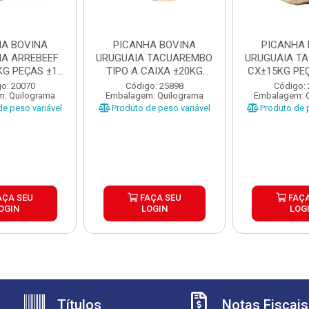
HA BOVINA
PICANHA BOVINA
PICANHA 
NA ARREBEEF
URUGUAIA TACUAREMBO
URUGUAIA T
KG PEÇAS ±1,1
TIPO A CAIXA ±20KG
CX±15KG PEÇ
 1...
PEÇAS ...
U
o: 20070
Código: 25898
Código:
: Quilograma
Embalagem: Quilograma
Embalagem: 
e peso variável
Produto de peso variável
Produto de p
AÇA SEU
FAÇA SEU
FAÇA
OGIN
LOGIN
LOG
Títulos
Notas Fiscais