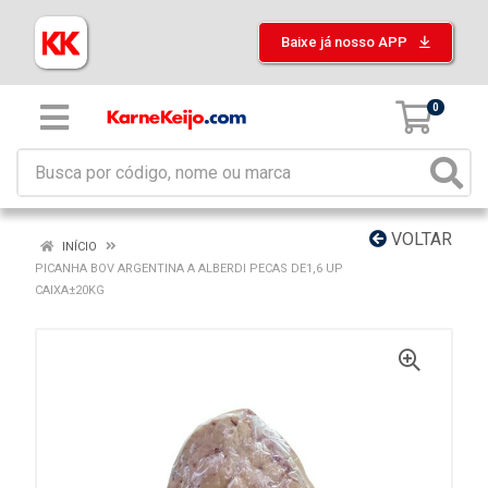
Baixe já nosso APP
0
VOLTAR
INÍCIO
PICANHA BOV ARGENTINA A ALBERDI PECAS DE1,6 UP
CAIXA±20KG