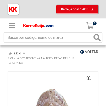
Baixe já nosso APP
0
VOLTAR
INÍCIO
PICANHA BOV ARGENTINA A ALBERDI PECAS DE1,6 UP
CAIXA±20KG