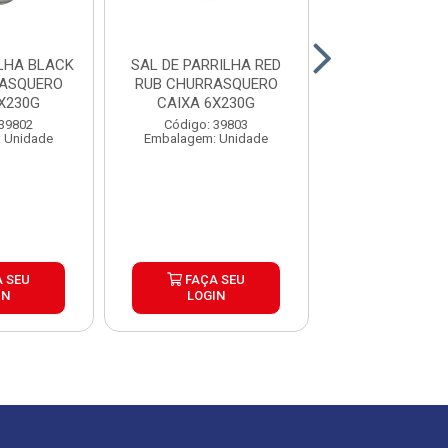
BLACK
SAL DE PARRILHA RED
SAL DE PAR
RASQUERO
RUB CHURRASQUERO
CHURRASQUERO
X230G
CAIXA 6X230G
6X500G
 39802
Código: 39803
Código: 39
 Unidade
Embalagem: Unidade
Embalagem: U
 SEU
FAÇA SEU
FAÇA S
IN
LOGIN
LOGIN