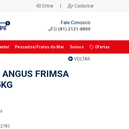
|
Entrar
Cadastrar
Fale Conosco
0
(81) 2121-8800
ental
Pescados/Frutos do Mar
Suínos
Ofertas
VOLTAR
 ANGUS FRIMSA
5KG
l
122783