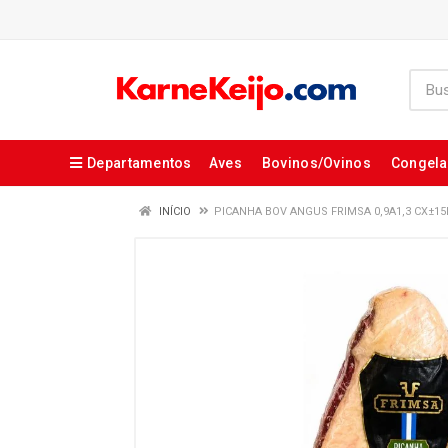
Departamentos
Aves
Bovinos/Ovinos
Congel
INÍCIO
PICANHA BOV ANGUS FRIMSA 0,9A1,3 CX±1