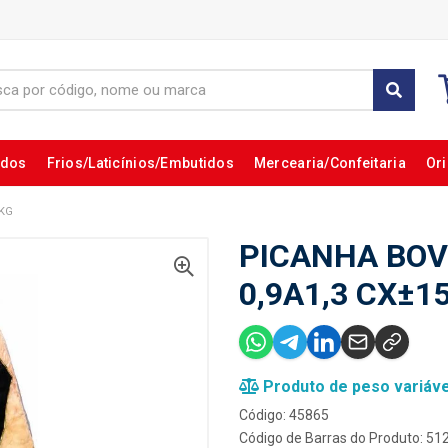
ados
Frios/Laticínios/Embutidos
Mercearia/Confeitaria
Ori
5KG
PICANHA BOV
0,9A1,3 CX±1
Produto de peso variáve
Código: 45865
Código de Barras do Produto: 5