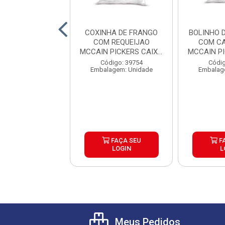
 DE PARRILA
COXINHA DE FRANGO
BOLINHO 
SQUERO CAIXA
COM REQUEIJAO
COM CA
6X500G
MCCAIN PICKERS CAIXA
MCCAIN P
6X1,05K...
6
digo: 39804
Código: 39754
Códig
agem: Unidade
Embalagem: Unidade
Embalag
FAÇA SEU
FAÇA SEU
F
LOGIN
LOGIN
L
Meus Pedidos