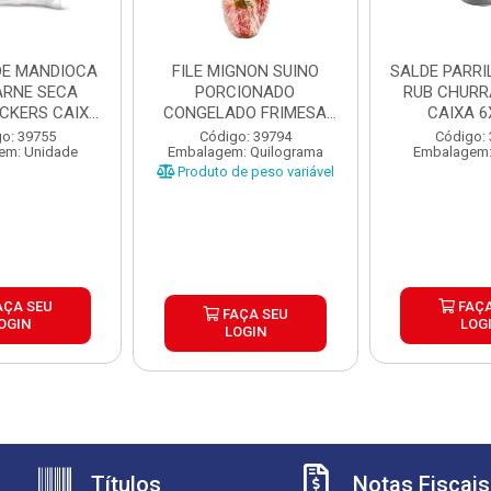
DE MANDIOCA
FILE MIGNON SUINO
SALDE PARRILHA 
RNE SECA
PORCIONADO
RUB CHUR
ICKERS CAIXA
CONGELADO FRIMESA
CAIXA 6
X1,...
CAIXA ±15KG
o: 39755
Código: 39794
Código:
em: Unidade
Embalagem: Quilograma
Embalagem:
Produto de peso variável
AÇA SEU
FAÇA
FAÇA SEU
OGIN
LOG
LOGIN
Títulos
Notas Fiscais