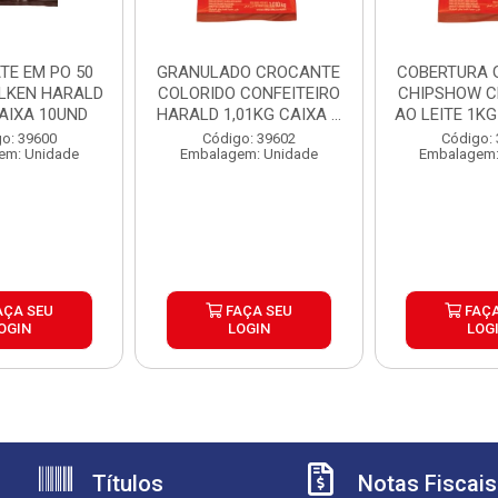
TE EM PO 50
GRANULADO CROCANTE
COBERTURA 
LKEN HARALD
COLORIDO CONFEITEIRO
CHIPSHOW 
CAIXA 10UND
HARALD 1,01KG CAIXA ...
AO LEITE 1KG 
o: 39600
Código: 39602
Código:
em: Unidade
Embalagem: Unidade
Embalagem:
AÇA SEU
FAÇA SEU
FAÇA
OGIN
LOGIN
LOG
Títulos
Notas Fiscais