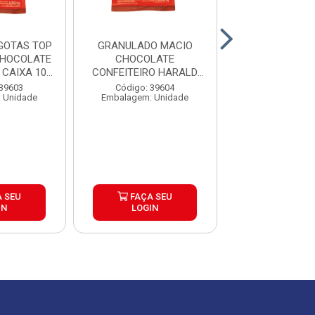
GOTAS TOP
GRANULADO MACIO
CHOCOLATE 
CHOCOLATE
CHOCOLATE
GENUINE 
CAIXA 10...
CONFEITEIRO HARALD
1,01KG CAIXA 10...
Código: 39
 39603
Código: 39604
Embalagem: U
 Unidade
Embalagem: Unidade
 SEU
FAÇA SEU
FAÇA S
IN
LOGIN
LOGIN