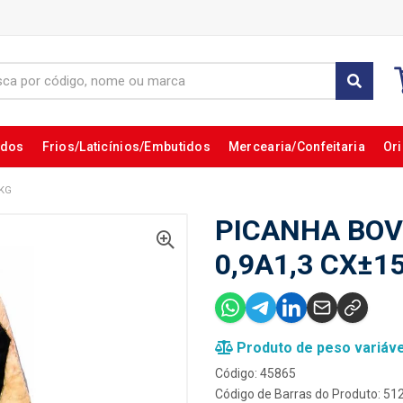
ados
Frios/Laticínios/Embutidos
Mercearia/Confeitaria
Ori
5KG
PICANHA BOV
0,9A1,3 CX±1
Produto de peso variáve
Código: 45865
Código de Barras do Produto: 5