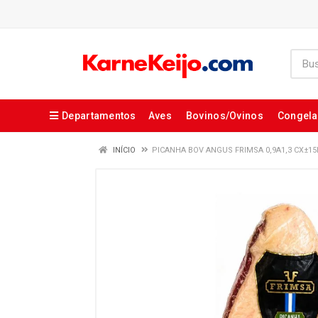
Departamentos
Aves
Bovinos/Ovinos
Congel
INÍCIO
PICANHA BOV ANGUS FRIMSA 0,9A1,3 CX±1