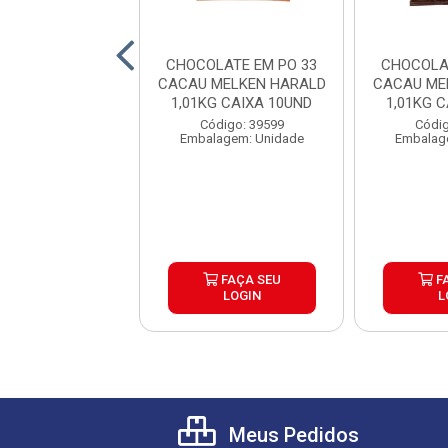
LATE BRANCO
CHOCOLATE EM PO 33
CHOCOLA
NUINE 1KG
CACAU MELKEN HARALD
CACAU ME
1,01KG CAIXA 10UND
1,01KG 
digo: 39683
Código: 39599
Códig
agem: Unidade
Embalagem: Unidade
Embalag
FAÇA SEU
FAÇA SEU
F
LOGIN
LOGIN
L
Meus Pedidos