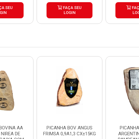
ÇA SEU
FAÇA SEU
FAÇ
GIN
LOGIN
LO
BOVINA AA
PICANHA BOV ANGUS
PICANHA
 NIREA DE
FRIMSA 0,9A1,3 CX±15KG
ARGENTIN