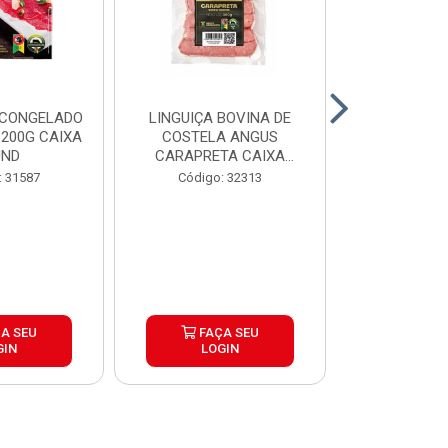
 CONGELADO
LINGUIÇA BOVINA DE
HAMBURGUE
200G CAIXA
COSTELA ANGUS
ANGUS CA
UND
CARAPRETA CAIXA
CAIXA 2
24X300G
: 31587
Código: 32313
Código:
A SEU
FAÇA SEU
FAÇ
GIN
LOGIN
LOG