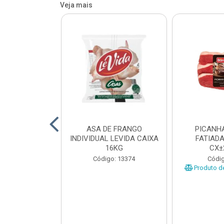
Veja mais
HA SUINA
ASA DE FRANGO
PICANH
ADA SEARA
INDIVIDUAL LEVIDA CAIXA
FATIAD
 CX±9KG
16KG
CX±
o: 44189
Código: 13374
Códig
e peso variável
Produto de