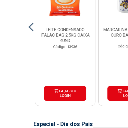
SSARELA BOM
LEITE CONDENSADO
MARGARINA
 PEÇA ±4KG
ITALAC BAG 2,5KG CAIXA
OURO BA
4UND
o: 8241
Códig
Código: 13936
e peso variável
ÇA SEU
FAÇA SEU
FA
OGIN
LOGIN
LO
Especial - Dia dos Pais