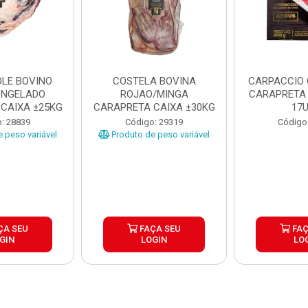
LE BOVINO
COSTELA BOVINA
CARPACCIO
ONGELADO
ROJAO/MINGA
CARAPRETA 
CAIXA ±25KG
CARAPRETA CAIXA ±30KG
17
: 28839
Código: 29319
Código
 peso variável
Produto de peso variável
ÇA SEU
FAÇA SEU
FAÇ
GIN
LOGIN
LO