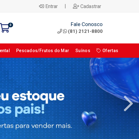
|
Entrar
Cadastrar
Fale Conosco
0
(81) 2121-8800
ental
Pescados/Frutos do Mar
Suínos
Ofertas