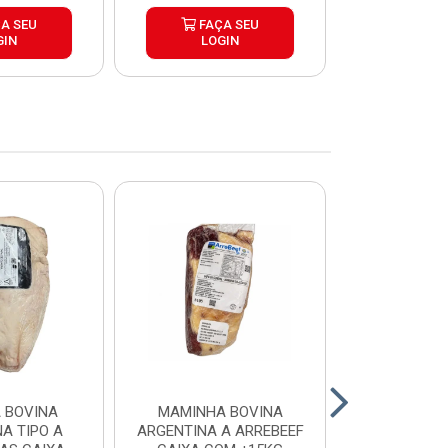
A SEU
FAÇA SEU
FAÇ
GIN
LOGIN
LOG
 BOVINA
MAMINHA BOVINA
PICANHA B
A TIPO A
ARGENTINA A ARREBEEF
FRIMS 0,9A1