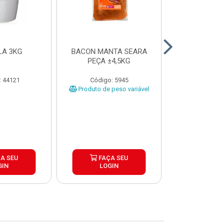
LA 3KG
BACON MANTA SEARA
BATATA C
PEÇA ±4,5KG
CORTE TRA
COOL CRIST
CAIX
: 44121
Código: 5945
Código:
Produto de peso variável
A SEU
FAÇA SEU
FAÇ
GIN
LOGIN
LOG