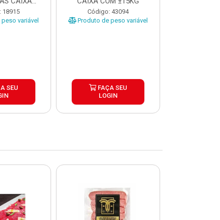
AS CAIXA
CAIXA COM ±15KG
EÇAS ...
Código
: 18915
Código: 43094
Produto de 
peso variável
Produto de peso variável
A SEU
FAÇA SEU
FAÇ
GIN
LOGIN
LOG