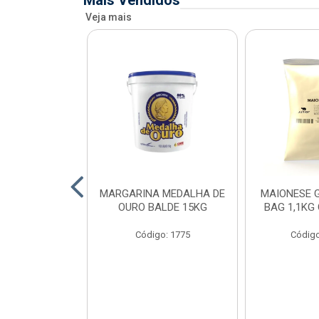
Mais Vendidos
Veja mais
O DE FRANGO
MARGARINA MEDALHA DE
MAIONESE G
 SADIA BDJ
OURO BALDE 15KG
BAG 1,1KG
 12X1KG
Código: 1775
Código
o: 7151