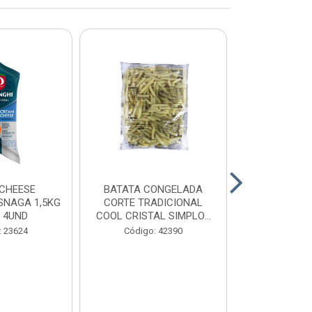
CHEESE
BATATA CONGELADA
CALABRESA
SNAGA 1,5KG
CORTE TRADICIONAL
SADIA PAC2,
 4UND
COOL CRISTAL SIMPLOT
CAIX...
Código:
: 23624
Código: 42390