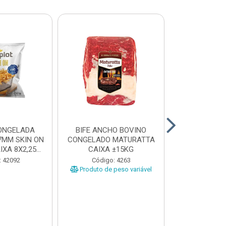
ONGELADA
BIFE ANCHO BOVINO
CONTRA FI
7MM SKIN ON
CONGELADO MATURATTA
CONGELADO 
XA 8X2,25...
CAIXA ±15KG
CAIXA 
: 42092
Código: 4263
Código
Produto de peso variável
Produto de 