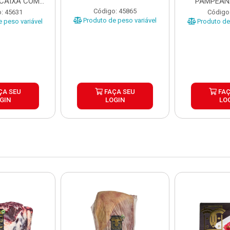
 CAIXA COM
PAMPEAN
5KG
±20KG P
Código: 45865
: 45631
Código
Produto de peso variável
 peso variável
Produto de 
ÇA SEU
FAÇA SEU
FAÇ
GIN
LOGIN
LO