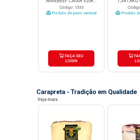
 CAIXA COM
ARREBEEF CAIXA ±20KG
1,3A1,6KG
12KG
PEÇAS 1...
±1
o: 45629
Código: 1335
Código
e peso variável
Produto de peso variável
Produto de
ÇA SEU
FAÇA SEU
FA
OGIN
LOGIN
LO
Carapreta - Tradição em Qualidade
Veja mais