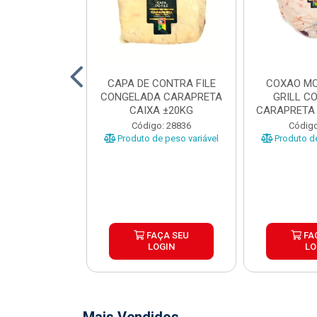
O BOVINO
CAPA DE CONTRA FILE
COXAO MO
 PORCIONADO
CONGELADA CARAPRETA
GRILL C
O CARAPRETA
CAIXA ±20KG
CARAPRETA 
XA...
o: 41740
Código: 28836
Código
e peso variável
Produto de peso variável
Produto de
ÇA SEU
FAÇA SEU
FA
OGIN
LOGIN
LO