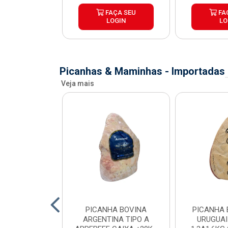
ÇA SEU
FAÇA SEU
FA
OGIN
LOGIN
LO
Picanhas & Maminhas - Importadas
Veja mais
 BOVINA AA
PICANHA BOVINA
PICANHA 
 NIREA DE
ARGENTINA TIPO A
URUGUAI