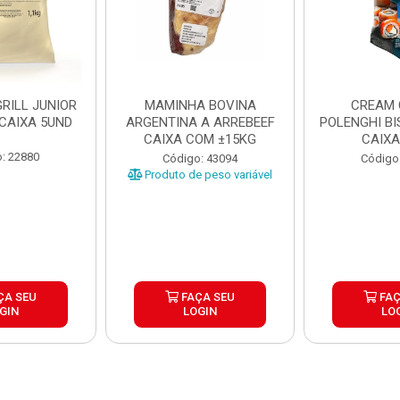
RILL JUNIOR
MAMINHA BOVINA
CREAM 
 CAIXA 5UND
ARGENTINA A ARREBEEF
POLENGHI BI
CAIXA COM ±15KG
CAIXA
: 22880
Código: 43094
Código
Produto de peso variável
ÇA SEU
FAÇA SEU
FAÇ
GIN
LOGIN
LO