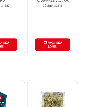
UND
CARAPRETA CAIXA
CAIXA 2
24X300G
: 31587
Código: 32313
Código:
A SEU
FAÇA SEU
FAÇ
GIN
LOGIN
LOG