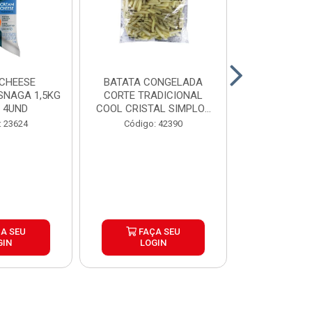
CHEESE
BATATA CONGELADA
CALABRESA
SNAGA 1,5KG
CORTE TRADICIONAL
SADIA PAC2,
 4UND
COOL CRISTAL SIMPLOT
CAIX...
Código:
: 23624
Código: 42390
A SEU
FAÇA SEU
FAÇ
GIN
LOGIN
LOG