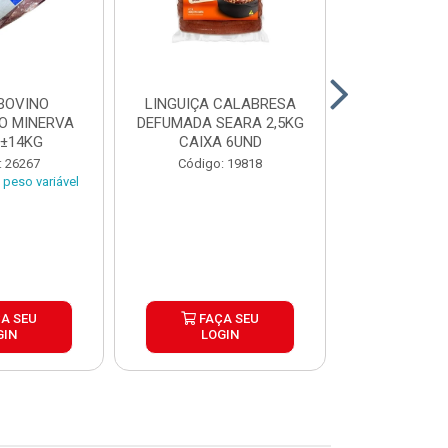
BOVINO
LINGUIÇA CALABRESA
BATATA C
O MINERVA
DEFUMADA SEARA 2,5KG
EXTRA CROC
 ±14KG
CAIXA 6UND
TRADICIO
SIMP
: 26267
Código: 19818
Código:
peso variável
A SEU
FAÇA SEU
FAÇ
GIN
LOGIN
LOG