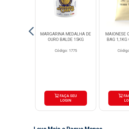
O DE FRANGO
MARGARINA MEDALHA DE
MAIONESE G
 SADIA BDJ
OURO BALDE 15KG
BAG 1,1KG
 12X1KG
Código: 1775
Código
o: 7151
ÇA SEU
FAÇA SEU
FA
OGIN
LOGIN
LO