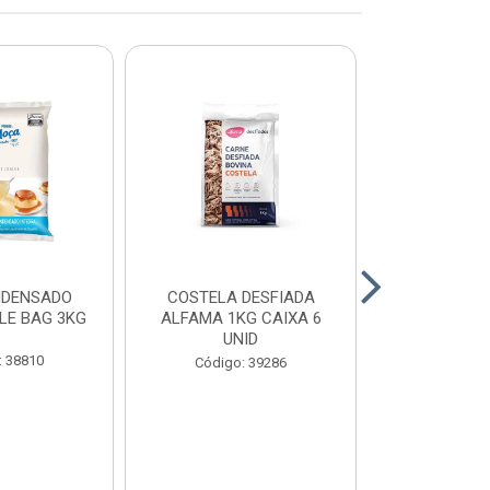
NDENSADO
COSTELA DESFIADA
RECHEIO F
LE BAG 3KG
ALFAMA 1KG CAIXA 6
CHOCOLATE
UNID
CONFEITEI
1,01
: 38810
Código: 39286
Código: