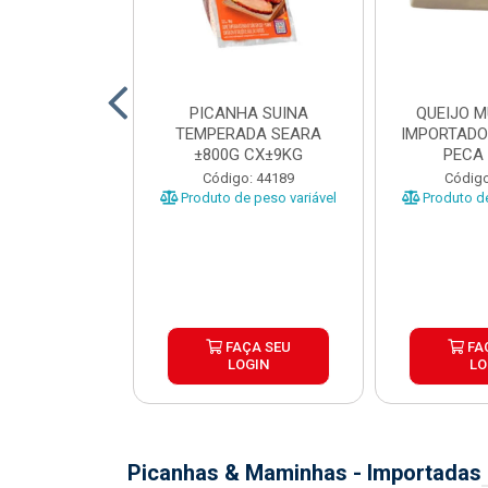
TO INDIVIDUAL
PICANHA SUINA
QUEIJO 
 ABR CX20KG
TEMPERADA SEARA
IMPORTADO
±800G CX±9KG
PECA 
o: 43922
Código: 44189
Código
Produto de peso variável
Produto de
ÇA SEU
FAÇA SEU
FA
OGIN
LOGIN
LO
Picanhas & Maminhas - Importadas