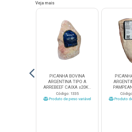
Veja mais
 BOVINA AA
PICANHA BOVINA
PICANH
 NIREA DE
ARGENTINA TIPO A
ARGENTI
 CAIXA COM
ARREBEEF CAIXA ±20KG
PAMPEAN
12KG
PEÇAS 1...
±20KG P
o: 45629
Código: 1335
Código
e peso variável
Produto de peso variável
Produto de