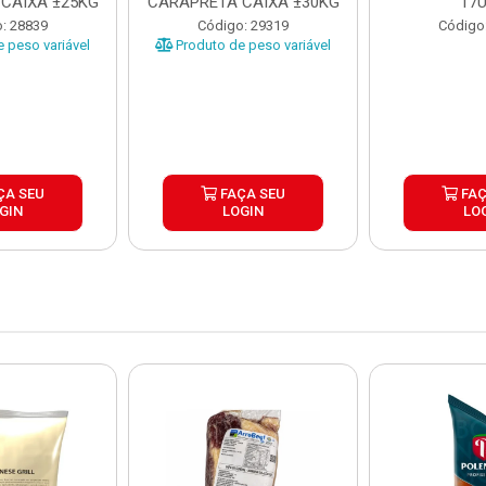
CAIXA ±25KG
CARAPRETA CAIXA ±30KG
17
: 28839
Código: 29319
Código
 peso variável
Produto de peso variável
ÇA SEU
FAÇA SEU
FAÇ
GIN
LOGIN
LO