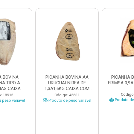
A BOVINA
PICANHA BOVINA AA
PICANHA 
NA TIPO A
URUGUAI NIREA DE
FRIMSA 0,9A
AS CAIXA
1,3A1,6KG CAIXA COM
EÇAS ...
±15KG
Código
: 18915
Código: 45631
Produto de 
 peso variável
Produto de peso variável