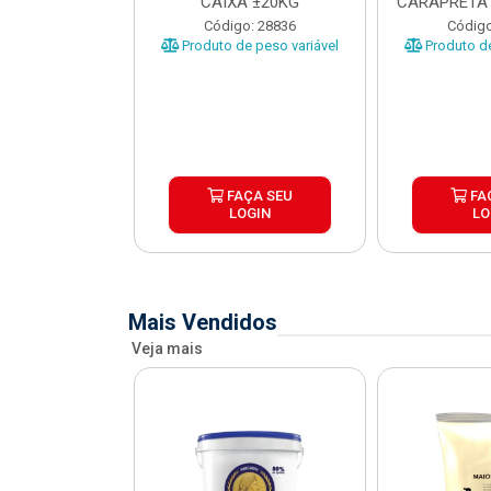
O CARAPRETA
CAIXA ±20KG
CARAPRETA 
XA...
o: 41740
Código: 28836
Código
e peso variável
Produto de peso variável
Produto de
ÇA SEU
FAÇA SEU
FA
OGIN
LOGIN
LO
Mais Vendidos
Veja mais