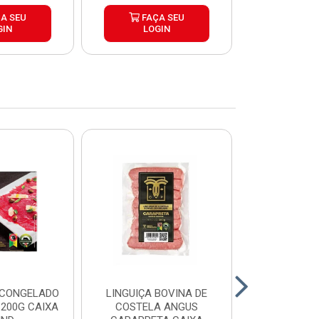
A SEU
FAÇA SEU
FAÇ
GIN
LOGIN
LOG
 CONGELADO
LINGUIÇA BOVINA DE
HAMBURGUE
200G CAIXA
COSTELA ANGUS
ANGUS CA