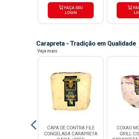
ÇA SEU
FAÇA SEU
FA
OGIN
LOGIN
LO
Carapreta - Tradição em Qualidade
Veja mais
O BOVINO
CAPA DE CONTRA FILE
COXAO MO
 PORCIONADO
CONGELADA CARAPRETA
GRILL C