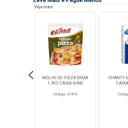
Leve Mais e Pague Menos
Veja mais
FIADO ALFAMA
MOLHO DE PIZZA EKMA
CHANTY M
XA 6 UNID
1,7KG CAIXA 6UND
CAIXA
o: 34873
Código: 37415
Códig