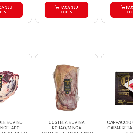
ÇA SEU
FAÇA SEU
FAÇ
GIN
LOGIN
LO
LE BOVINO
COSTELA BOVINA
CARPACCIO
ONGELADO
ROJAO/MINGA
CARAPRETA 