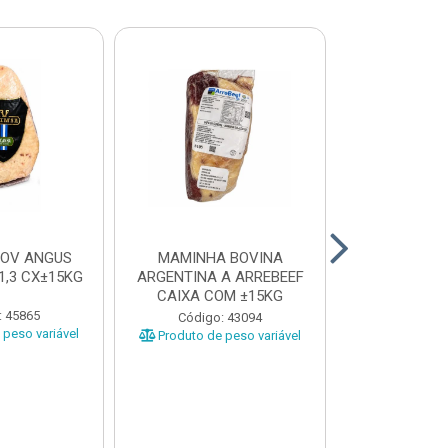
BOV ANGUS
MAMINHA BOVINA
PICANHA B
1,3 CX±15KG
ARGENTINA A ARREBEEF
FRIMS 0,9A1
CAIXA COM ±15KG
: 45865
Código
Código: 43094
peso variável
Produto de 
Produto de peso variável