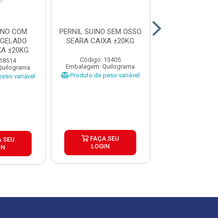
INO COM
PERNIL SUINO SEM OSSO
PERNIL SUIN
NGELADO
SEARA CAIXA ±20KG
OSSO FRIMESA
XA ±20KG
±25KG
Código: 13405
 18514
Código: 12
Embalagem: Quilograma
Quilograma
Embalagem: Qui
Produto de peso variável
eso variável
Produto de peso
FAÇA SEU
 SEU
FAÇA S
LOGIN
IN
LOGIN