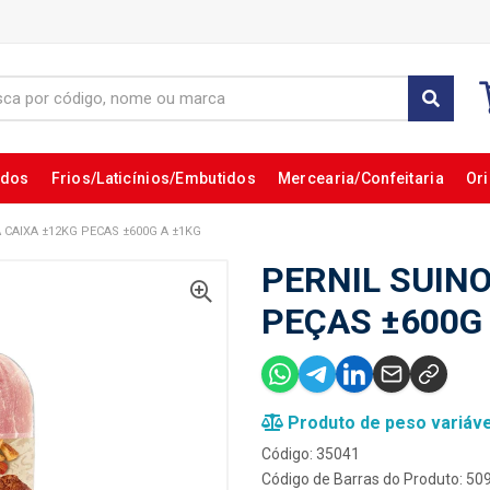
ados
Frios/Laticínios/Embutidos
Mercearia/Confeitaria
Ori
 CAIXA ±12KG PECAS ±600G A ±1KG
PERNIL SUINO
PEÇAS ±600G
Produto de peso variáve
Código: 35041
Código de Barras do Produto: 5