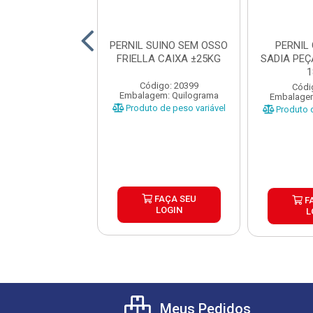
IL SUINO COM
PERNIL SUINO SEM OSSO
PERNIL
FRIMESA CAIXA
FRIELLA CAIXA ±25KG
SADIA PEÇ
±25KG
1
Código: 20399
ódigo: 1251
Códi
Embalagem: Quilograma
gem: Quilograma
Embalagem
Produto de peso variável
o de peso variável
Produto d
FAÇA SEU
FAÇA SEU
F
LOGIN
LOGIN
L
Meus Pedidos