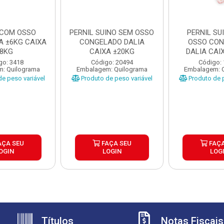
 COM OSSO
PERNIL SUINO SEM OSSO
PERNIL SU
A ±6KG CAIXA
CONGELADO DALIA
OSSO CO
8KG
CAIXA ±20KG
DALIA CAI
go: 3418
Código: 20494
Código:
: Quilograma
Embalagem: Quilograma
Embalagem: 
e peso variável
Produto de peso variável
Produto de p
AÇA SEU
FAÇA SEU
FAÇA
OGIN
LOGIN
LOG
Títulos
Notas Fiscais