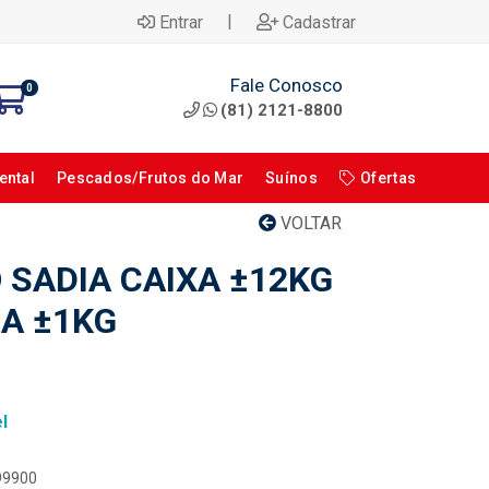
|
Entrar
Cadastrar
Fale Conosco
0
(81) 2121-8800
ental
Pescados/Frutos do Mar
Suínos
Ofertas
VOLTAR
 SADIA CAIXA ±12KG
 A ±1KG
l
099900