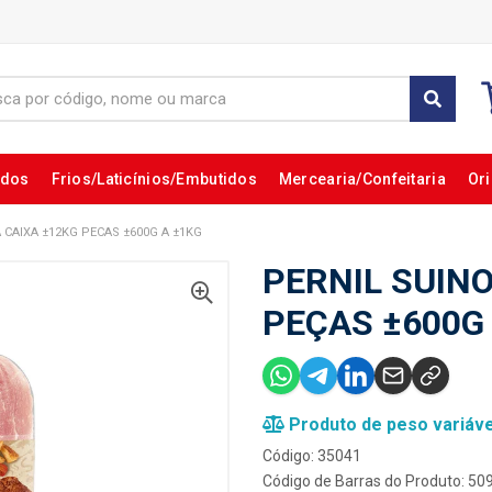
ados
Frios/Laticínios/Embutidos
Mercearia/Confeitaria
Ori
 CAIXA ±12KG PECAS ±600G A ±1KG
PERNIL SUINO
PEÇAS ±600G
Produto de peso variáve
Código: 35041
Código de Barras do Produto: 5