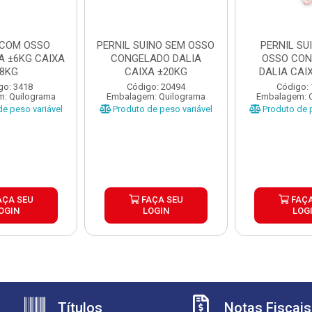
 COM OSSO
PERNIL SUINO SEM OSSO
PERNIL SU
A ±6KG CAIXA
CONGELADO DALIA
OSSO CO
8KG
CAIXA ±20KG
DALIA CAI
go: 3418
Código: 20494
Código:
: Quilograma
Embalagem: Quilograma
Embalagem: 
e peso variável
Produto de peso variável
Produto de p
AÇA SEU
FAÇA SEU
FAÇA
OGIN
LOGIN
LOG
Títulos
Notas Fiscais