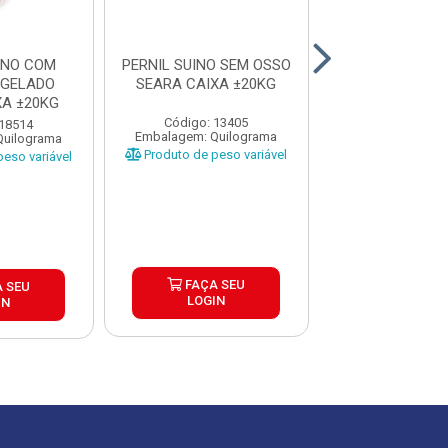
INO COM
PERNIL SUINO SEM OSSO
PERNIL SUIN
NGELADO
SEARA CAIXA ±20KG
OSSO FRIMESA
XA ±20KG
±25KG
Código: 13405
 18514
Código: 12
Embalagem: Quilograma
Quilograma
Embalagem: Qui
Produto de peso variável
eso variável
Produto de peso
FAÇA SEU
 SEU
FAÇA S
LOGIN
IN
LOGIN