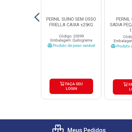
IL SUINO COM
PERNIL SUINO SEM OSSO
PERNIL
FRIMESA CAIXA
FRIELLA CAIXA ±25KG
SADIA PEÇ
±25KG
1
Código: 20399
ódigo: 1251
Códi
Embalagem: Quilograma
gem: Quilograma
Embalagem
Produto de peso variável
o de peso variável
Produto d
FAÇA SEU
FAÇA SEU
F
LOGIN
LOGIN
L
Meus Pedidos