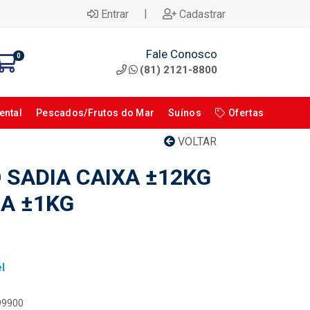
|
Entrar
Cadastrar
Fale Conosco
0
(81) 2121-8800
ental
Pescados/Frutos do Mar
Suínos
Ofertas
VOLTAR
 SADIA CAIXA ±12KG
 A ±1KG
l
099900