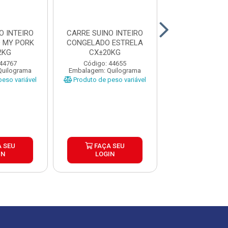
O INTEIRO
CARRE SUINO INTEIRO
COPALOMBO 
 MY PORK
CONGELADO ESTRELA
FATIADA FRIME
2KG
CX±20KG
±19KG PEÇAS 
 44767
Código: 44655
Código: 28
Quilograma
Embalagem: Quilograma
Embalagem: Qui
eso variável
Produto de peso variável
Produto de peso
 SEU
FAÇA SEU
FAÇA S
IN
LOGIN
LOGIN