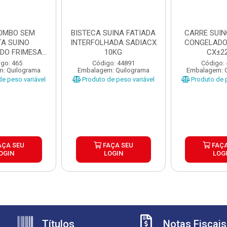
OMBO SEM
BISTECA SUINA FATIADA
CARRE SUIN
TA SUINO
INTERFOLHADA SADIACX
CONGELADO
DO FRIMESA
10KG
CX±2
A ±20KG
go: 465
Código: 44891
Código:
: Quilograma
Embalagem: Quilograma
Embalagem: 
e peso variável
Produto de peso variável
Produto de p
AÇA SEU
FAÇA SEU
FAÇA
OGIN
LOGIN
LOG
Títulos
Notas Fiscais