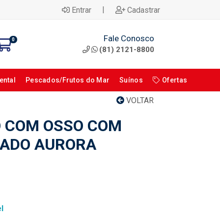
|
Entrar
Cadastrar
Fale Conosco
0
(81) 2121-8800
ental
Pescados/Frutos do Mar
Suínos
Ofertas
VOLTAR
O COM OSSO COM
LADO AURORA
l