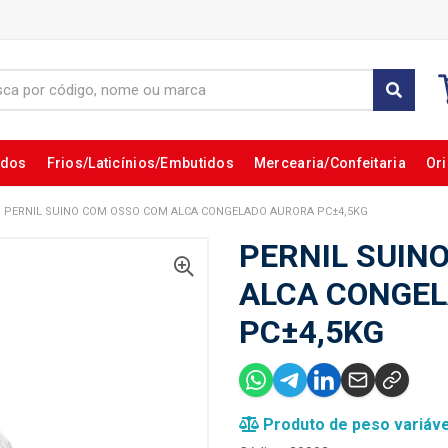
ados
Frios/Laticínios/Embutidos
Mercearia/Confeitaria
Ori
PERNIL SUINO COM OSSO COM ALCA CONGELADO AURORA PC±4,5KG
PERNIL SUIN
ALCA CONGE
PC±4,5KG
Produto de peso variáve