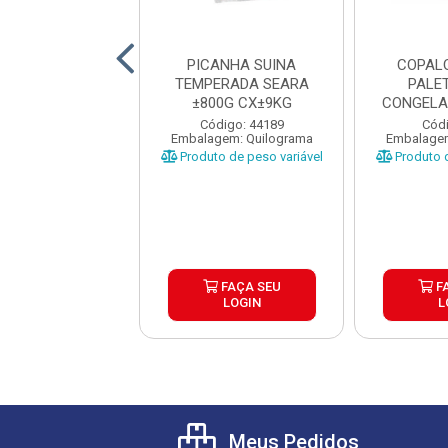
LOMBO SUINA
PICANHA SUINA
COPAL
 FRIMESA CAIXA
TEMPERADA SEARA
PALE
 PEÇAS ±1,2KG
±800G CX±9KG
CONGELA
CAIX
digo: 28771
Código: 44189
Códi
gem: Quilograma
Embalagem: Quilograma
Embalagem
o de peso variável
Produto de peso variável
Produto d
FAÇA SEU
FAÇA SEU
F
LOGIN
LOGIN
L
Meus Pedidos